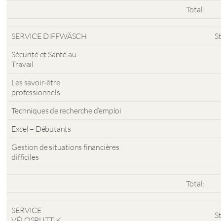
Total:
SERVICE DIFFWÄSCH
S
Sécurité et Santé au
Travail
Les savoir-être
professionnels
Techniques de recherche d’emploi
Excel – Débutants
Gestion de situations financières
difficiles
Total:
SERVICE
S
VËLOSBUTTIK