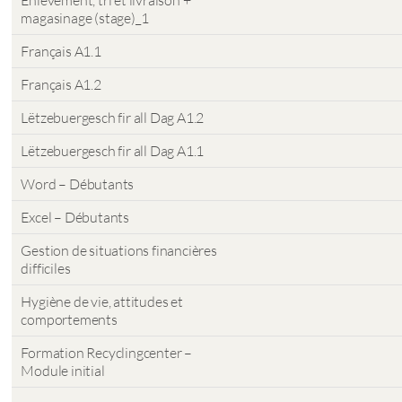
Enlèvement, tri et livraison +
magasinage (stage)_1
Français A1.1
Français A1.2
Lëtzebuergesch fir all Dag A1.2
Lëtzebuergesch fir all Dag A1.1
Word – Débutants
Excel – Débutants
Gestion de situations financières
difficiles
Hygiène de vie, attitudes et
comportements
Formation Recyclingcenter –
Module initial