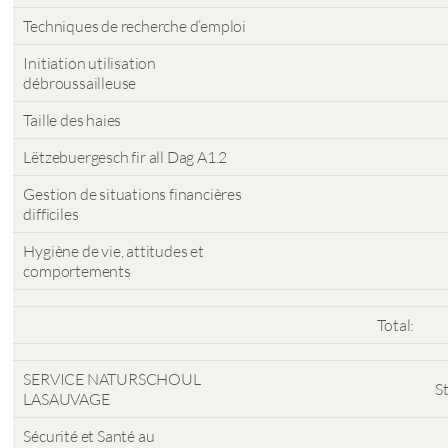
Techniques de recherche d’emploi
Initiation utilisation
débroussailleuse
Taille des haies
Lëtzebuergesch fir all Dag A1.2
Gestion de situations financières
difficiles
Hygiène de vie, attitudes et
comportements
Total:
SERVICE NATURSCHOUL
S
LASAUVAGE
Sécurité et Santé au