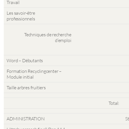
Travail
Les savoir-être
professionnels
Techniques de recherche
d’emploi
Word – Débutants
Formation Recyclingcenter –
Module initial
Taille arbres fruitiers
Total:
ADMINISTRATION
S