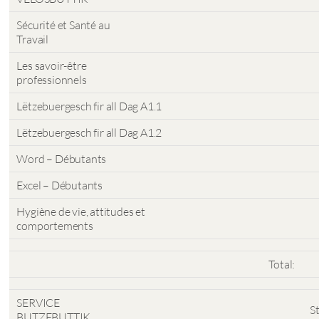
Sécurité et Santé au
Travail
Les savoir-être
professionnels
Lëtzebuergesch fir all Dag A1.1
Lëtzebuergesch fir all Dag A1.2
Word – Débutants
Excel – Débutants
Hygiène de vie, attitudes et
comportements
Total:
SERVICE
S
BUTZEBUTTIK