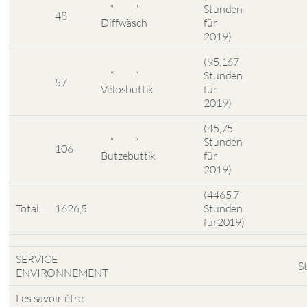
“ “
Stunden
48
Diffwäsch
für
2019)
(95,167
“ “
Stunden
57
Vëlosbuttik
für
2019)
(45,75
“ “
Stunden
106
Butzebuttik
für
2019)
(4465,7
Total:
1626,5
Stunden
für2019)
SERVICE
S
ENVIRONNEMENT
Les savoir-être