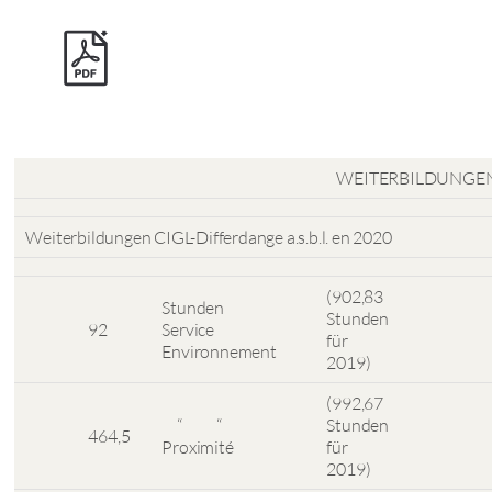
WEITERBILDUNGEN
Weiterbildungen CIGL-Differdange a.s.b.l. en 2020
(902,83
Stunden
Stunden
92
Service
für
Environnement
2019)
(992,67
“ “
Stunden
464,5
Proximité
für
2019)