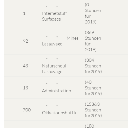
(0
“ “
Stunden
1
Internetstuff
für
Surfspace
2019)
(369
“ “ Mines
Stunden
92
Lasauvage
für
2019)
“ “
(304
48
Naturschoul
Stunden
Lasauvage
für2019)
(40
“ “
18
Stunden
Administration
für2019)
(1536,3
“ “
700
Stunden
Okkasiounsbuttik
für2019)
(180