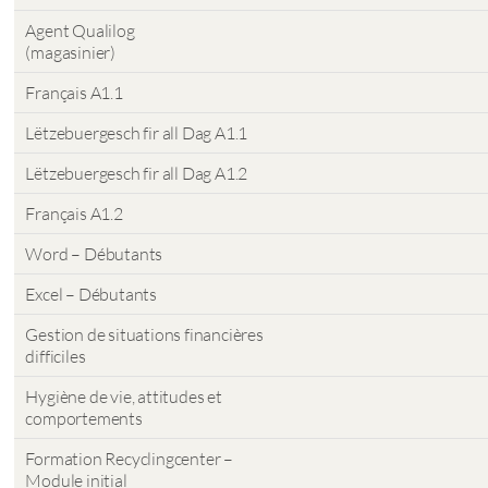
Agent Qualilog
(magasinier)
Français A1.1
Lëtzebuergesch fir all Dag A1.1
Lëtzebuergesch fir all Dag A1.2
Français A1.2
Word – Débutants
Excel – Débutants
Gestion de situations financières
difficiles
Hygiène de vie, attitudes et
comportements
Formation Recyclingcenter –
Module initial