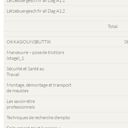
Lëtzebuergesch fir all Dag A1.1
Lëtzebuergesch fir all Dag A1.2
Total:
OKKASIOUNSBUTTIK
S
Manœuvre – pose de trottoirs
(stage)_1
Sécurité et Santé au
Travail
Montage, démontage et transport
de meubles
Les savoir-être
professionnels
Techniques de recherche d’emploi