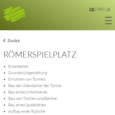
Zum
Hauptinhalt
DE
FR
LB
springen
Zurück
RÖMERSPIELPLATZ
Erdarbeiten
Grundstückgestaltung
Errichten von Türmen
Bau der Überdächer der Türme
Bau eines Unterstands
Bau von Tischen und Bänken
Bau eines Spielplatzes
Aufbau einer Rutsche