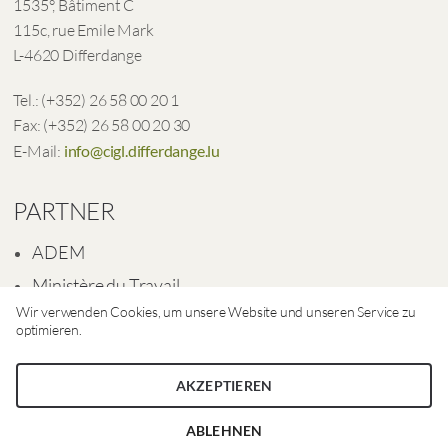
1535°, Bâtiment C
115c, rue Emile Mark
L-4620 Differdange
Tel.: (+352) 26 58 00 20 1
Fax: (+352) 26 58 00 20 30
E-Mail:
info@cigl.differdange.lu
PARTNER
ADEM
Ministère du Travail
Wir verwenden Cookies, um unsere Website und unseren Service zu
Ville de Differdange
optimieren.
AKZEPTIEREN
ABLEHNEN