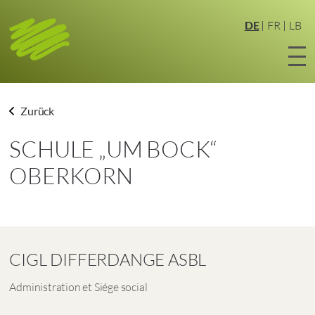
Zum
Hauptinhalt
DE
FR
LB
springen
Zurück
SCHULE „UM BOCK“
OBERKORN
CIGL DIFFERDANGE ASBL
Administration et Siége social