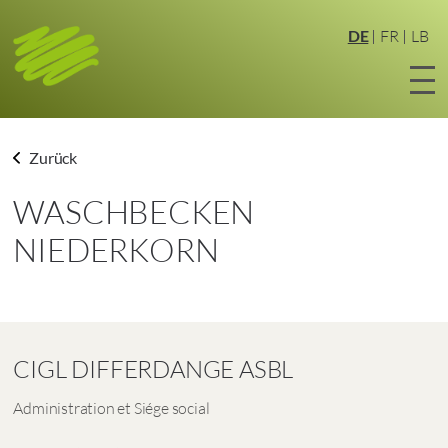
Zum
Hauptinhalt
DE
FR
LB
springen
Zurück
WASCHBECKEN
NIEDERKORN
CIGL DIFFERDANGE ASBL
Administration et Siége social