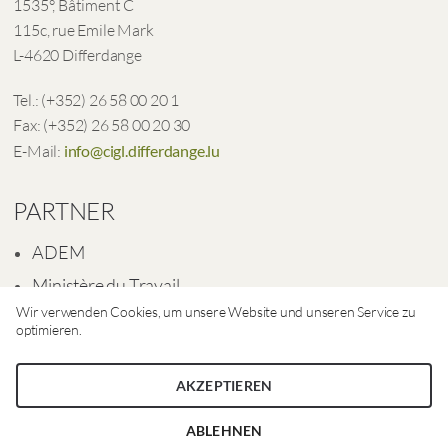
1535°, Bâtiment C
115c, rue Emile Mark
L-4620 Differdange
Tel.: (+352) 26 58 00 20 1
Fax: (+352) 26 58 00 20 30
E-Mail:
info@cigl.differdange.lu
PARTNER
ADEM
Ministère du Travail
Wir verwenden Cookies, um unsere Website und unseren Service zu
Ville de Differdange
optimieren.
AKZEPTIEREN
ABLEHNEN