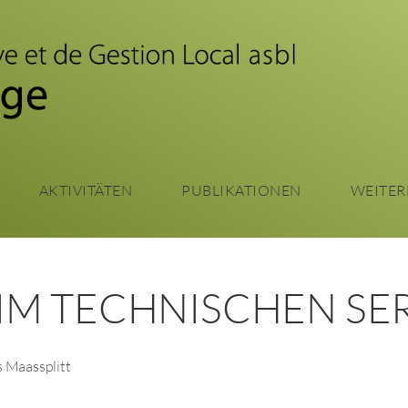
Zum
Hauptinhalt
springen
AKTIVITÄTEN
PUBLIKATIONEN
WEITER
IM TECHNISCHEN SE
 Maassplitt