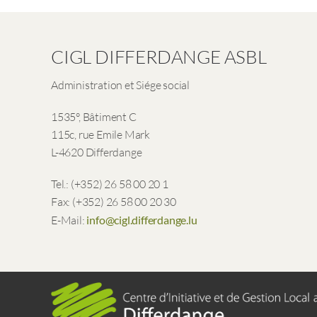
CIGL DIFFERDANGE ASBL
Administration et Siége social
1535°, Bâtiment C
115c, rue Emile Mark
L-4620 Differdange
Tel.: (+352) 26 58 00 20 1
Fax: (+352) 26 58 00 20 30
E-Mail:
info@cigl.differdange.lu