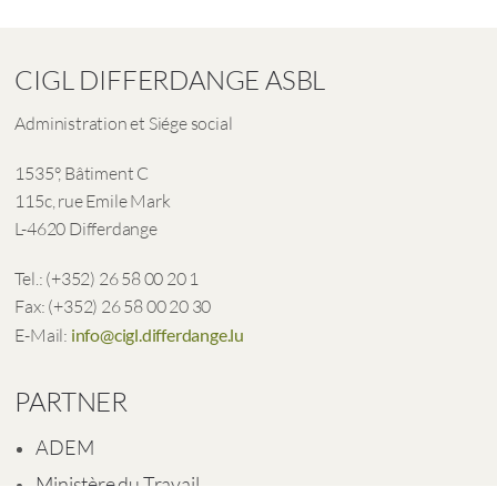
CIGL DIFFERDANGE ASBL
Administration et Siége social
1535°, Bâtiment C
115c, rue Emile Mark
L-4620 Differdange
Tel.: (+352) 26 58 00 20 1
Fax: (+352) 26 58 00 20 30
E-Mail:
info@cigl.differdange.lu
PARTNER
ADEM
Ministère du Travail