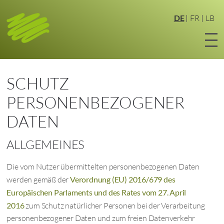
Zum
Hauptinhalt
DE
FR
LB
springen
SCHUTZ
PERSONENBEZOGENER
DATEN
ALLGEMEINES
Die vom Nutzer übermittelten personenbezogenen Daten
werden gemäß der
Verordnung (EU) 2016/679 des
Europäischen Parlaments und des Rates vom 27. April
2016
zum Schutz natürlicher Personen bei der Verarbeitung
personenbezogener Daten und zum freien Datenverkehr