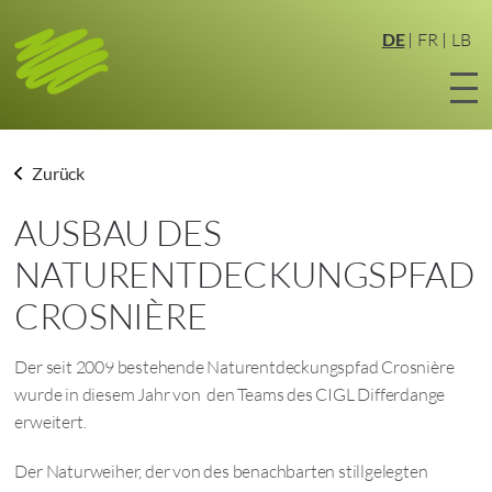
Zum
Hauptinhalt
DE
FR
LB
springen
Zurück
AUSBAU DES
NATURENTDECKUNGSPFAD
CROSNIÈRE
Der seit 2009 bestehende Naturentdeckungspfad Crosnière
wurde in diesem Jahr von den Teams des CIGL Differdange
erweitert.
Der Naturweiher, der von des benachbarten stillgelegten