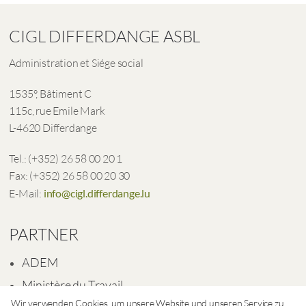
CIGL DIFFERDANGE ASBL
Administration et Siége social
1535°, Bâtiment C
115c, rue Emile Mark
L-4620 Differdange
Tel.: (+352) 26 58 00 20 1
Fax: (+352) 26 58 00 20 30
E-Mail:
info@cigl.differdange.lu
PARTNER
ADEM
Ministère du Travail
Wir verwenden Cookies, um unsere Website und unseren Service zu