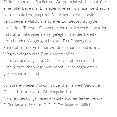
Erzimine und den Quellen vor Ort gespeist wird, ist nun übre
einen Steg begehbar. Ein neuerrichetes Holzhaus, welches die
Naturschule Lasauvage mit Schulklassen nutz, sowie
verschiedene Plattformen dienen zur Beobachtung der
ansässigen Tierwelt. Die Wege rund um den Weiher wurden
mit Naturmaterialien neu angelegt und an den bereits
bestehenden Weg angeschlossen. Der Eingang des
Fahrstollens der Erzminen wurde restauriert und ist in den
Weg mit eingebuden. Der wunderschöne
Naturentdeckungspfad Crosnière bietet Interessierten
unterschiedliche Wege, welche mit Tierpiktogrammen
gekennzeichnet sind.
Schautafeln geben Auskunft über die Tierwelt, Geologie,
Geschichte und Natur. Die Wegekarte des
Naturentdeckungspfades ist kostenlos bei der Gemeinde
Differdange oder beim CIGL Differdange erhältlich.