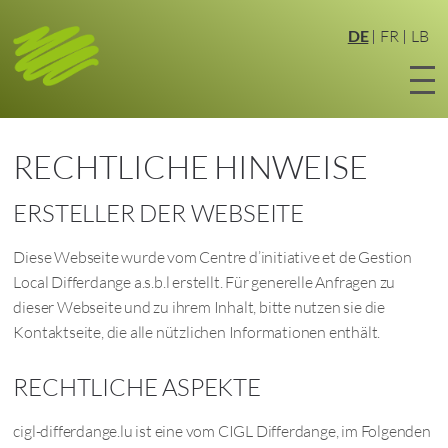
Zum
Hauptinhalt
DE
FR
LB
springen
RECHTLICHE HINWEISE
ERSTELLER DER WEBSEITE
Diese Webseite wurde vom Centre d’initiative et de Gestion
Local Differdange a.s.b.l erstellt. Für generelle Anfragen zu
dieser Webseite und zu ihrem Inhalt, bitte nutzen sie die
Kontaktseite, die alle nützlichen Informationen enthält.
RECHTLICHE ASPEKTE
cigl-differdange.lu ist eine vom CIGL Differdange, im Folgenden