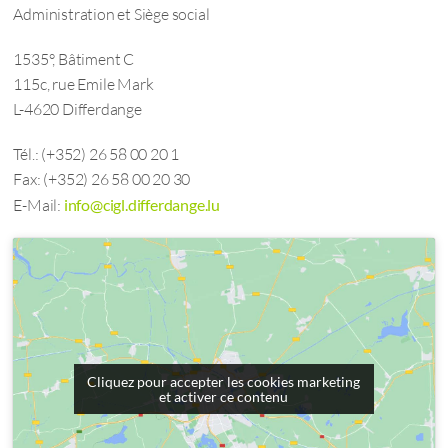
Administration et Siège social
1535°, Bâtiment C
115c, rue Emile Mark
L-4620 Differdange
Tél.: (+352) 26 58 00 20 1
Fax: (+352) 26 58 00 20 30
E-Mail:
info@cigl.differdange.lu
Cliquez pour accepter les cookies marketing
et activer ce contenu