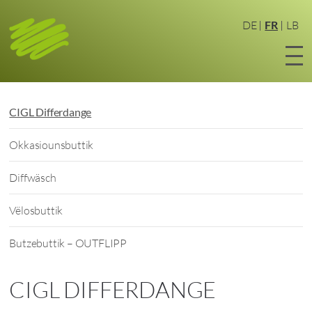
Aller
au
DE
FR
LB
contenu
principal
CIGL Differdange
Okkasiounsbuttik
Diffwäsch
Vëlosbuttik
Butzebuttik – OUTFLIPP
CIGL DIFFERDANGE