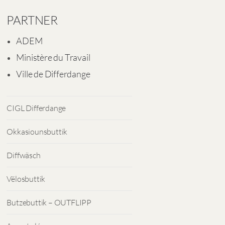
PARTNER
ADEM
Ministère du Travail
Ville de Differdange
CIGL Differdange
Okkasiounsbuttik
Diffwäsch
Vëlosbuttik
Butzebuttik – OUTFLIPP