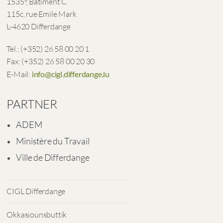
1535°, Bâtiment C
115c, rue Emile Mark
L-4620 Differdange
Tel.: (+352) 26 58 00 20 1
Fax: (+352) 26 58 00 20 30
E-Mail:
info@cigl.differdange.lu
PARTNER
ADEM
Ministère du Travail
Ville de Differdange
CIGL Differdange
Okkasiounsbuttik