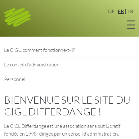
Aller
au
DE
FR
LB
contenu
principal
Le CIGL, comment fonctionne-t-il?
Le conseil d’administration
Personnel
BIENVENUE SUR LE SITE DU
CIGL DIFFERDANGE !
Le CICL Differdange est une association sans but lucratif
fondée en 1998, dirigée par un conseil d’administration,