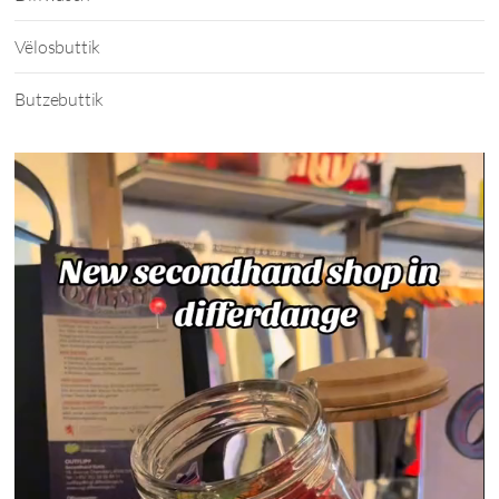
Vëlosbuttik
Butzebuttik
Video-
Player