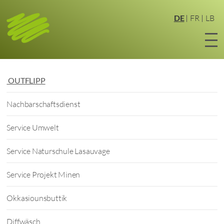
Zum
Hauptinhalt
DE
FR
LB
springen
OUTFLIPP
Nachbarschaftsdienst
Service Umwelt
Service Naturschule Lasauvage
Service Projekt Minen
Okkasiounsbuttik
Diffwäsch