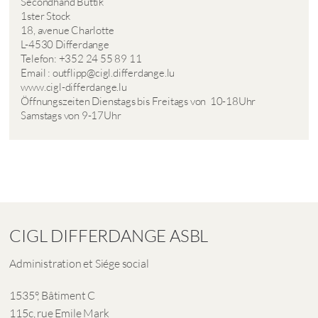
Secondhand Buttik
1ster Stock
18, avenue Charlotte
L-4530 Differdange
Telefon: +352 24 55 89 11
Email : outflipp@cigl.differdange.lu
www.cigl-differdange.lu
Öffnungszeiten Dienstags bis Freitags von 10-18Uhr
Samstags von 9-17Uhr
CIGL DIFFERDANGE ASBL
Administration et Siége social
1535°, Bâtiment C
115c, rue Emile Mark