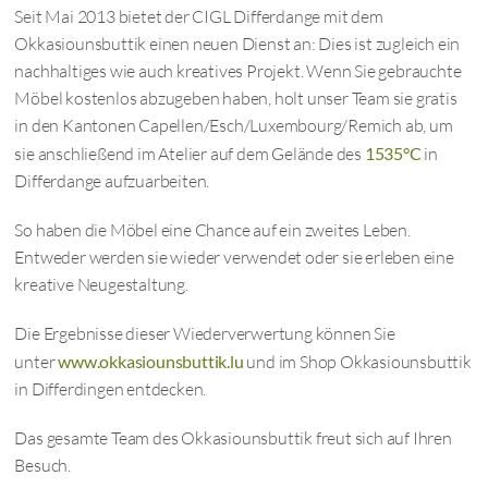
Seit Mai 2013 bietet der CIGL Differdange mit dem
Okkasiounsbuttik einen neuen Dienst an: Dies ist zugleich ein
nachhaltiges wie auch kreatives Projekt. Wenn Sie gebrauchte
Möbel kostenlos abzugeben haben, holt unser Team sie gratis
in den Kantonen Capellen/Esch/Luxembourg/Remich ab, um
sie anschließend im Atelier auf dem Gelände des
1535°C
in
Differdange aufzuarbeiten.
So haben die Möbel eine Chance auf ein zweites Leben.
Entweder werden sie wieder verwendet oder sie erleben eine
kreative Neugestaltung.
Die Ergebnisse dieser Wiederverwertung können Sie
unter
www.okkasiounsbuttik.lu
und im Shop Okkasiounsbuttik
in Differdingen entdecken.
Das gesamte Team des Okkasiounsbuttik freut sich auf Ihren
Besuch.