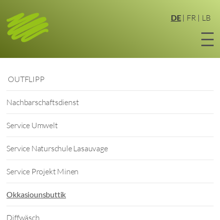
Zum
Hauptinhalt
DE
FR
LB
springen
OUTFLIPP
Nachbarschaftsdienst
Service Umwelt
Service Naturschule Lasauvage
Service Projekt Minen
Okkasiounsbuttik
Diffwäsch