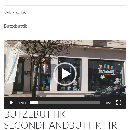
Vëlosbuttik
Butzebuttik
Video-
Player
00:00
00:25
BUTZEBUTTIK –
SECONDHANDBUTTIK FIR