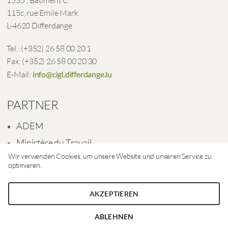
1535°, Bâtiment C
115c, rue Emile Mark
L-4620 Differdange
Tel.: (+352) 26 58 00 20 1
Fax: (+352) 26 58 00 20 30
E-Mail:
info@cigl.differdange.lu
PARTNER
ADEM
Ministère du Travail
Wir verwenden Cookies, um unsere Website und unseren Service zu
Ville de Differdange
optimieren.
AKZEPTIEREN
ABLEHNEN