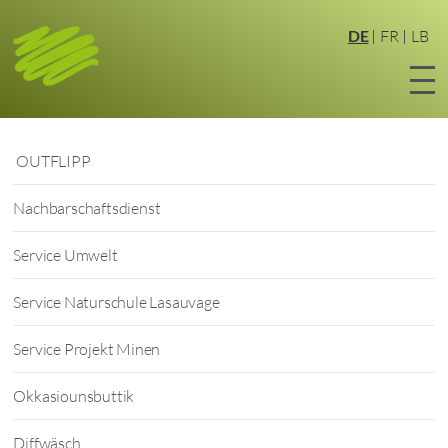
Zum
Hauptinhalt
DE
FR
LB
springen
OUTFLIPP
Nachbarschaftsdienst
Service Umwelt
Service Naturschule Lasauvage
Service Projekt Minen
Okkasiounsbuttik
Diffwäsch