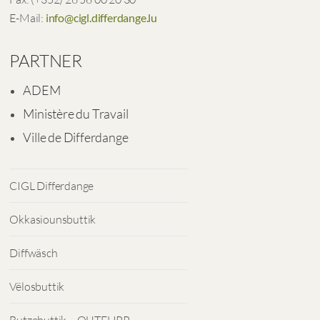
E-Mail:
info@cigl.differdange.lu
PARTNER
ADEM
Ministère du Travail
Ville de Differdange
CIGL Differdange
Okkasiounsbuttik
Diffwäsch
Vëlosbuttik
Butzebuttik – OUTFLIPP