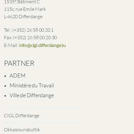
1535°, Bâtiment C
115c, rue Emile Mark
L-4620 Differdange
Tel.: (+352) 26 58 00 20 1
Fax: (+352) 26 58 00 20 30
E-Mail:
info@cigl.differdange.lu
PARTNER
ADEM
Ministère du Travail
Ville de Differdange
CIGL Differdange
Okkasiounsbuttik