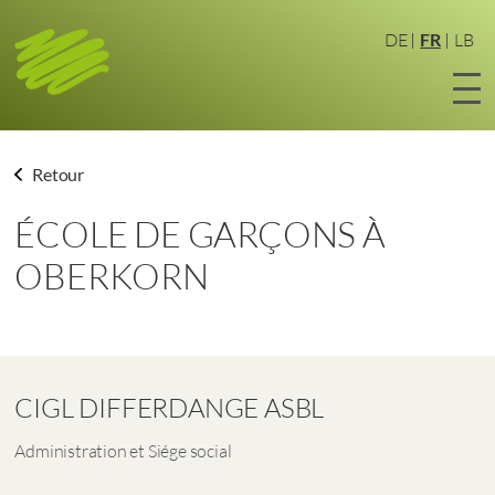
Aller
au
DE
FR
LB
contenu
principal
Retour
ÉCOLE DE GARÇONS À
OBERKORN
CIGL DIFFERDANGE ASBL
Administration et Siége social