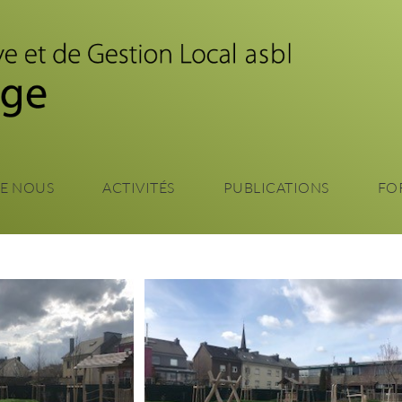
Aller
au
contenu
principal
DE NOUS
ACTIVITÉS
PUBLICATIONS
FO