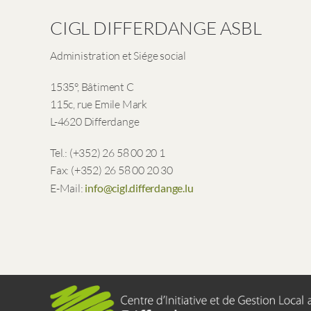
CIGL DIFFERDANGE ASBL
Administration et Siége social
1535°, Bâtiment C
115c, rue Emile Mark
L-4620 Differdange
Tel.: (+352) 26 58 00 20 1
Fax: (+352) 26 58 00 20 30
E-Mail:
info@cigl.differdange.lu