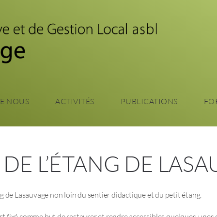
Aller
au
contenu
principal
DE NOUS
ACTIVITÉS
PUBLICATIONS
FO
 DE L’ÉTANG DE LAS
tang de Lasauvage non loin du sentier didactique et du petit étang.
est fixé comme but de restaurer et rendre accessibles quelques-unes