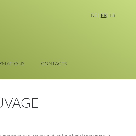
DE
FR
LB
RMATIONS
CONTACTS
AUVAGE
 des anciennes et remarquables bouches de mines sur le