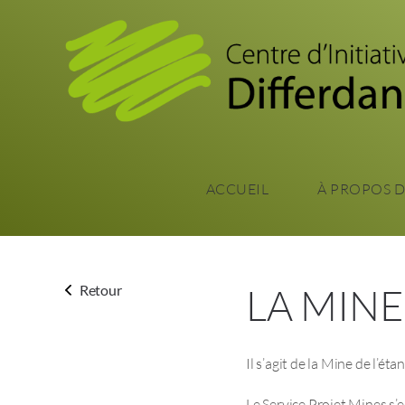
ACCUEIL
À PROPOS 
LA MINE
Retour
Il s’agit de la Mine de l’é
Le Service Projet Mines s’