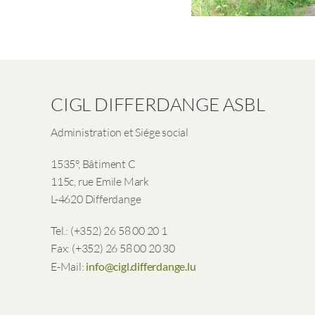
CIGL DIFFERDANGE ASBL
Administration et Siége social
1535°, Bâtiment C
115c, rue Emile Mark
L-4620 Differdange
Tel.: (+352) 26 58 00 20 1
Fax: (+352) 26 58 00 20 30
E-Mail:
info@cigl.differdange.lu