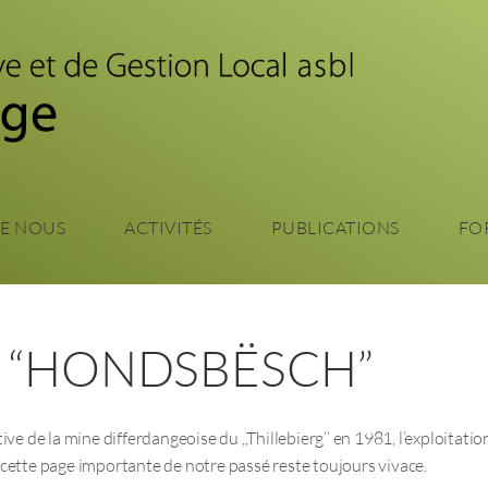
Aller
au
contenu
principal
DE NOUS
ACTIVITÉS
PUBLICATIONS
FO
E “HONDSBËSCH”
ive de la mine differdangeoise du ,,Thillebierg‘‘ en 1981, l’exploitati
cette page importante de notre passé reste toujours vivace.