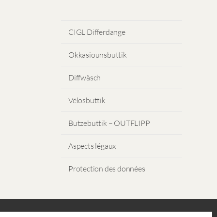
CIGL Differdange
Okkasiounsbuttik
Diffwäsch
Vëlosbuttik
Butzebuttik – OUTFLIPP
Aspects légaux
Protection des données