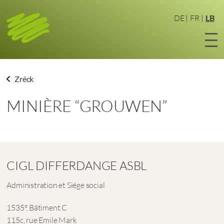
Zum
Haaptinhalt
DE
FR
LB
sprangen
Zréck
MINIÈRE “GROUWEN”
CIGL DIFFERDANGE ASBL
Administration et Siége social
1535°, Bâtiment C
115c, rue Emile Mark