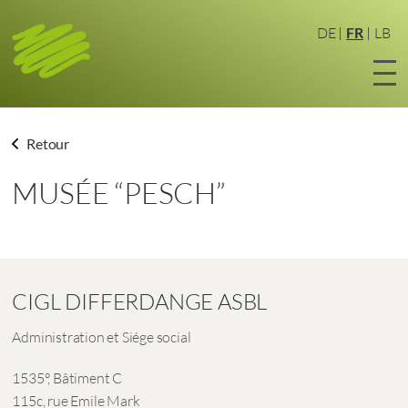
Aller
au
DE
FR
LB
contenu
principal
Retour
MUSÉE “PESCH”
CIGL DIFFERDANGE ASBL
Administration et Siége social
1535°, Bâtiment C
115c, rue Emile Mark