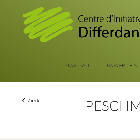
STARTSÄIT
IWWERT EIS
PESCH
Zréck