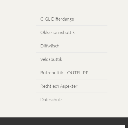
CIGL Differdange
Okkasiounsbuttik
Diffwäsch
Vëlosbuttik
Butzebuttik – OUTFLIPP
Rechtlech Aspekter
Dateschutz