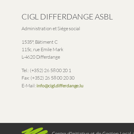
CIGL DIFFERDANGE ASBL
Administration et Siége social
1535°, Bâtiment C
115c, rue Emile Mark
L-4620 Differdange
Tel.: (+352) 26 58 00 20 1
Fax: (+352) 26 58 00 20 30
E-Mail:
info@cigl.differdange.lu