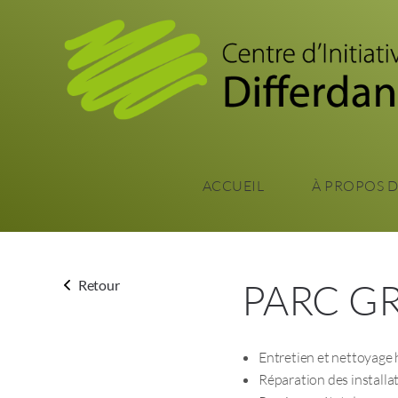
ACCUEIL
À PROPOS 
PARC 
Retour
Entretien et nettoyag
Réparation des installat