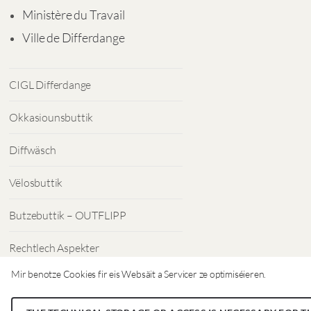
Ministère du Travail
Ville de Differdange
CIGL Differdange
Okkasiounsbuttik
Diffwäsch
Vëlosbuttik
Butzebuttik – OUTFLIPP
Rechtlech Aspekter
Mir benotze Cookies fir eis Websäit a Servicer ze optimiséieren.
Dateschutz