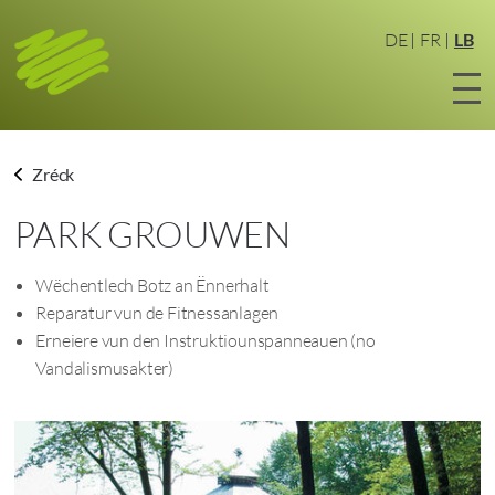
Zum
Haaptinhalt
DE
FR
LB
sprangen
Zréck
PARK GROUWEN
Wëchentlech Botz an Ënnerhalt
Reparatur vun de Fitnessanlagen
Erneiere vun den Instruktiounspanneauen (no
Vandalismusakter)