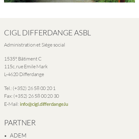
CIGL DIFFERDANGE ASBL
Administration et Siége social
1535°, Bâtiment C
115c, rue Emile Mark
L-4620 Differdange
Tel.: (+352) 26 58 00 20 1
Fax: (+352) 26 58 00 20 30
E-Mail:
info@cigl.differdange.lu
PARTNER
ADEM