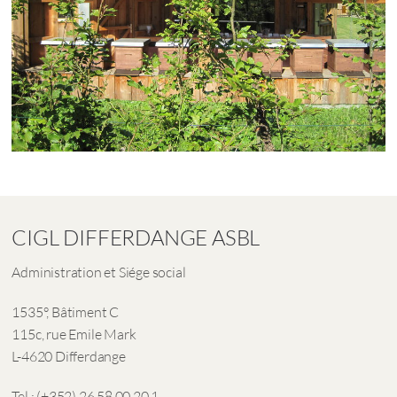
CIGL DIFFERDANGE ASBL
Administration et Siége social
1535°, Bâtiment C
115c, rue Emile Mark
L-4620 Differdange
Tel.: (+352) 26 58 00 20 1