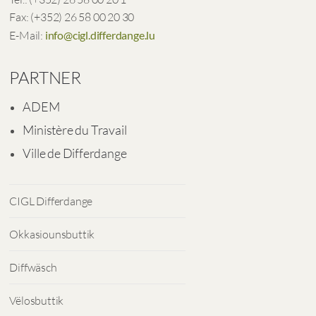
Fax: (+352) 26 58 00 20 30
E-Mail:
info@cigl.differdange.lu
PARTNER
ADEM
Ministère du Travail
Ville de Differdange
CIGL Differdange
Okkasiounsbuttik
Diffwäsch
Vëlosbuttik