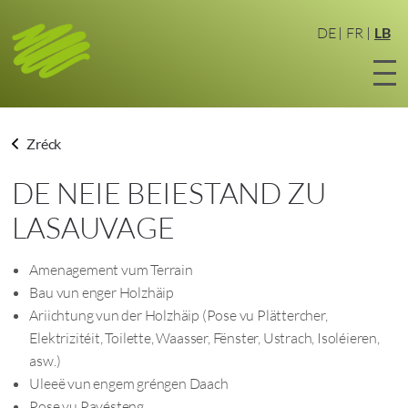
Zum
Haaptinhalt
DE
FR
LB
sprangen
Zréck
DE NEIE BEIESTAND ZU
LASAUVAGE
Amenagement vum Terrain
Bau vun enger Holzhäip
Ariichtung vun der Holzhäip (Pose vu Plättercher,
Elektrizitéit, Toilette, Waasser, Fënster, Ustrach, Isoléieren,
asw.)
Uleeë vun engem gréngen Daach
Pose vu Pavésteng