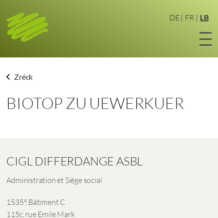
Zum
Haaptinhalt
DE
FR
LB
sprangen
Zréck
BIOTOP ZU UEWERKUER
CIGL DIFFERDANGE ASBL
Administration et Siége social
1535°, Bâtiment C
115c, rue Emile Mark