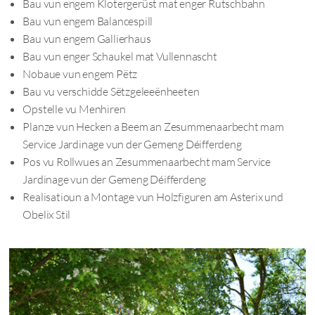
Bau vun engem Klotergerüst mat enger Rutschbahn
Bau vun engem Balancespill
Bau vun engem Gallierhaus
Bau vun enger Schaukel mat Vullennascht
Nobaue vun engem Pëtz
Bau vu verschidde Sëtzgeleeënheeten
Opstelle vu Menhiren
Planze vun Hecken a Beem an Zesummenaarbecht mam
Service Jardinage vun der Gemeng Déifferdeng
Pos vu Rollwues an Zesummenaarbecht mam Service
Jardinage vun der Gemeng Déifferdeng
Realisatioun a Montage vun Holzfiguren am Asterix und
Obelix Stil