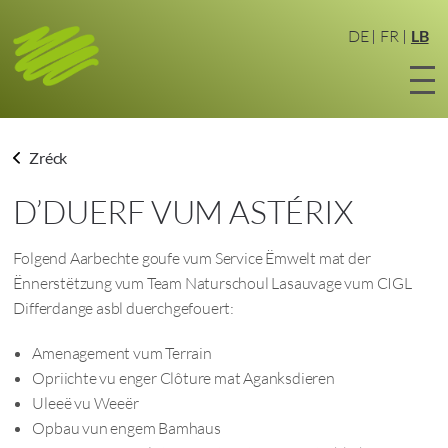
Zum
Haaptinhalt
DE
FR
LB
sprangen
Zréck
D’DUERF VUM ASTÉRIX
Folgend Aarbechte goufe vum Service Ëmwelt mat der
Ënnerstëtzung vum Team Naturschoul Lasauvage vum CIGL
Differdange asbl duerchgefouert:
Amenagement vum Terrain
Opriichte vu enger Clôture mat Aganksdieren
Uleeë vu Weeër
Opbau vun engem Bamhaus