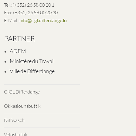
Tel.: (+352) 26 58 00 20 1
Fax: (+352) 26 58 00 20 30
E-Mail:
info@cigl.differdange.lu
PARTNER
ADEM
Ministère du Travail
Ville de Differdange
CIGL Differdange
Okkasiounsbuttik
Diffwäsch
Vëlosbuttik