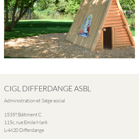
CIGL DIFFERDANGE ASBL
Administration et Siége social
1535°, Bâtiment C
115c, rue Emile Mark
L-4620 Differdange