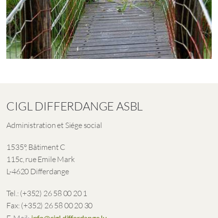
CIGL DIFFERDANGE ASBL
Administration et Siége social
1535°, Bâtiment C
115c, rue Emile Mark
L-4620 Differdange
Tel.: (+352) 26 58 00 20 1
Fax: (+352) 26 58 00 20 30
info@cigl.differdange.lu