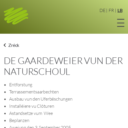
Zum
Haaptinhalt
DE
FR
LB
sprangen
Zréck
DE GAARDEWEIER VUN DER
NATURSCHOUL
Entforstung
Terrassementsaarbechten
Ausbau vun den Uferbëschungen
Installéiere vu Clôturen
Astandsetze vum Wee
Beplanzen
Aweiung den 3. September 2005