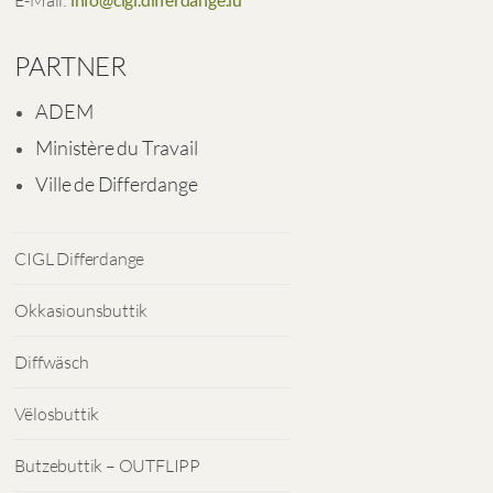
E-Mail:
PARTNER
ADEM
Ministère du Travail
Ville de Differdange
CIGL Differdange
Okkasiounsbuttik
Diffwäsch
Vëlosbuttik
Butzebuttik – OUTFLIPP