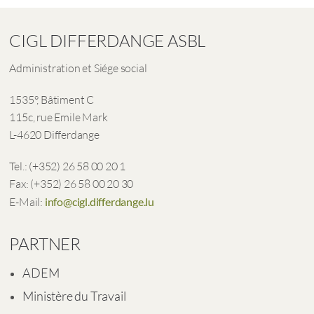
CIGL DIFFERDANGE ASBL
Administration et Siége social
1535°, Bâtiment C
115c, rue Emile Mark
L-4620 Differdange
Tel.: (+352) 26 58 00 20 1
Fax: (+352) 26 58 00 20 30
E-Mail:
info@cigl.differdange.lu
PARTNER
ADEM
Ministère du Travail