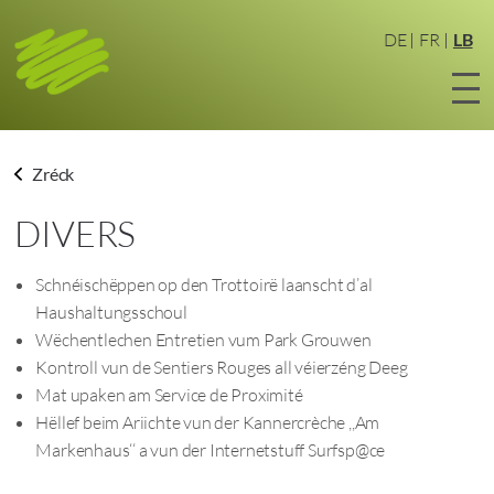
Zum
Haaptinhalt
DE
FR
LB
sprangen
Zréck
DIVERS
Schnéischëppen op den Trottoirë laanscht d’al
Haushaltungsschoul
Wëchentlechen Entretien vum Park Grouwen
Kontroll vun de Sentiers Rouges all véierzéng Deeg
Mat upaken am Service de Proximité
Hëllef beim Ariichte vun der Kannercrèche ,,Am
Markenhaus‘‘ a vun der Internetstuff Surfsp@ce