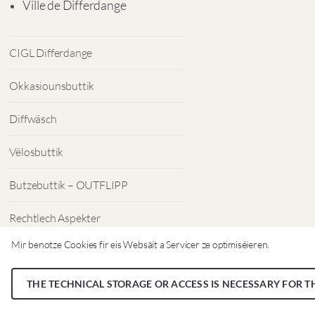
Ville de Differdange
CIGL Differdange
Okkasiounsbuttik
Diffwäsch
Vëlosbuttik
Butzebuttik – OUTFLIPP
Rechtlech Aspekter
Mir benotze Cookies fir eis Websäit a Servicer ze optimiséieren.
Dateschutz
THE TECHNICAL STORAGE OR ACCESS IS NECESSARY FOR T