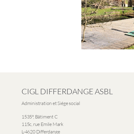
CIGL DIFFERDANGE ASBL
Administration et Siége social
1535°, Bâtiment C
115c, rue Emile Mark
L-4620 Differdange