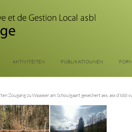
Zum
Haaptinhalt
sprangen
AKTIVITÉITEN
PUBLIKATIOUNEN
FOR
en Zougang zu Waasser am Schoulgaart gesechert ass, ass d’Iddi 