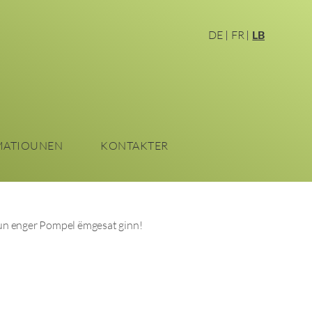
DE
FR
LB
MATIOUNEN
KONTAKTER
vun enger Pompel ëmgesat ginn!