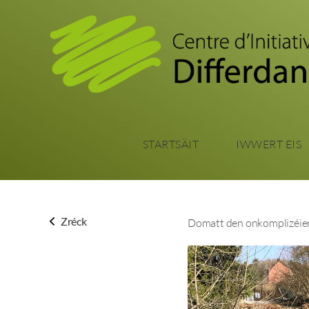
STARTSÄIT
IWWERT EIS
Zréck
Domatt den onkomplizéiert