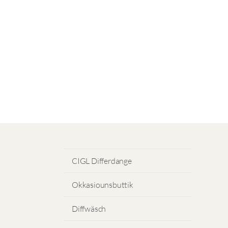
CIGL Differdange
Okkasiounsbuttik
Diffwäsch