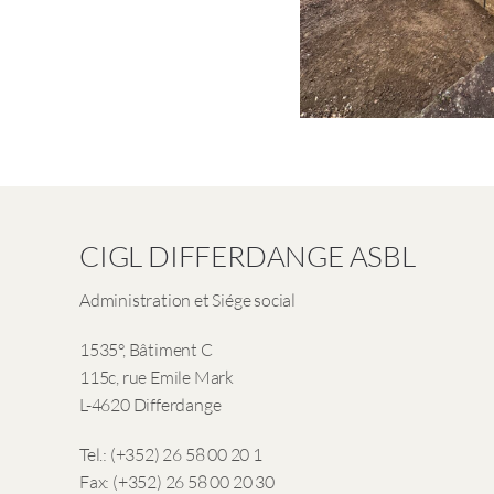
CIGL DIFFERDANGE ASBL
Administration et Siége social
1535°, Bâtiment C
115c, rue Emile Mark
L-4620 Differdange
Tel.: (+352) 26 58 00 20 1
Fax: (+352) 26 58 00 20 30