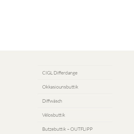
CIGL Differdange
Okkasiounsbuttik
Diffwäsch
Vëlosbuttik
Butzebuttik – OUTFLIPP