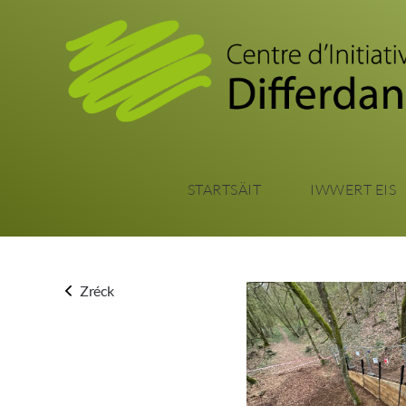
STARTSÄIT
IWWERT EIS
Zréck