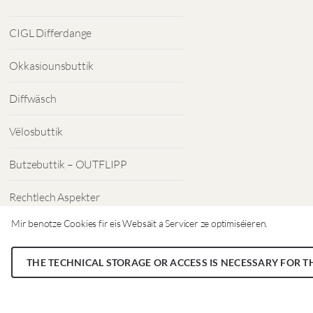
CIGL Differdange
Okkasiounsbuttik
Diffwäsch
Vëlosbuttik
Butzebuttik – OUTFLIPP
Rechtlech Aspekter
Mir benotze Cookies fir eis Websäit a Servicer ze optimiséieren.
Dateschutz
THE TECHNICAL STORAGE OR ACCESS IS NECESSARY FOR T