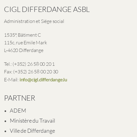
CIGL DIFFERDANGE ASBL
Administration et Siége social
1535°, Bâtiment C
115c, rue Emile Mark
L-4620 Differdange
Tel.: (+352) 26 58 00 20 1
Fax: (+352) 26 58 00 20 30
E-Mail:
info@cigl.differdange.lu
PARTNER
ADEM
Ministère du Travail
Ville de Differdange