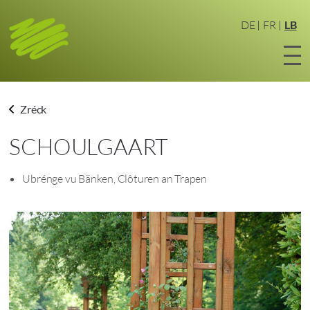
Zum
Haaptinhalt
DE
FR
LB
sprangen
Zréck
SCHOULGAART
Ubrénge vu Bänken, Clôturen an Trapen