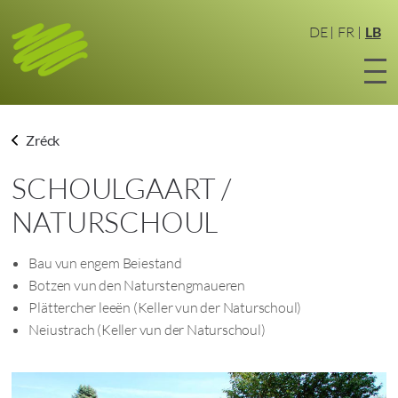
Zum
Haaptinhalt
DE
FR
LB
sprangen
Zréck
SCHOULGAART /
NATURSCHOUL
Bau vun engem Beiestand
Botzen vun den Naturstengmaueren
Plättercher leeën (Keller vun der Naturschoul)
Neiustrach (Keller vun der Naturschoul)