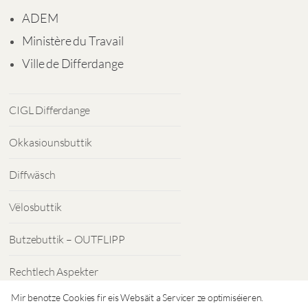
ADEM
Ministère du Travail
Ville de Differdange
CIGL Differdange
Okkasiounsbuttik
Diffwäsch
Vëlosbuttik
Butzebuttik – OUTFLIPP
Rechtlech Aspekter
Mir benotze Cookies fir eis Websäit a Servicer ze optimiséieren.
Dateschutz