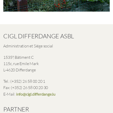
CIGL DIFFERDANGE ASBL
Administration et Siége social
1535°, Bâtiment C
115c, rue Emile Mark
L-4620 Differdange
Tel.: (+352) 26 58 00 20 1
Fax: (+352) 26 58 00 20 30
E-Mail:
info@cigl.differdange.lu
PARTNER