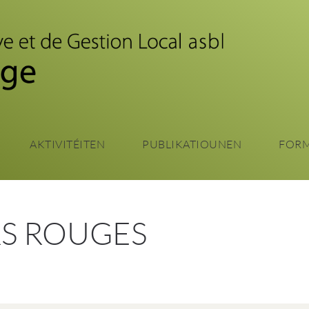
Zum
Haaptinhalt
sprangen
AKTIVITÉITEN
PUBLIKATIOUNEN
FOR
RS ROUGES