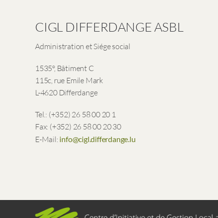
CIGL DIFFERDANGE ASBL
Administration et Siége social
1535°, Bâtiment C
115c, rue Emile Mark
L-4620 Differdange
Tel.: (+352) 26 58 00 20 1
Fax: (+352) 26 58 00 20 30
E-Mail:
info@cigl.differdange.lu