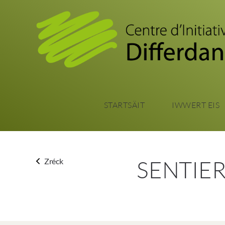
STARTSÄIT
IWWERT EIS
SENTIE
Zréck