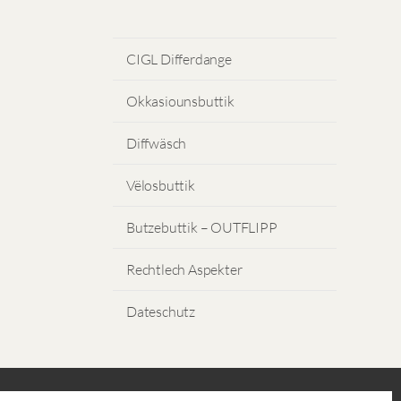
CIGL Differdange
Okkasiounsbuttik
Diffwäsch
Vëlosbuttik
Butzebuttik – OUTFLIPP
Rechtlech Aspekter
Dateschutz