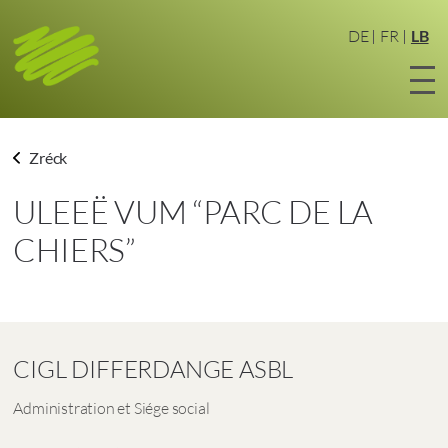
Zum
Haaptinhalt
DE
FR
LB
sprangen
Zréck
ULEEË VUM “PARC DE LA
CHIERS”
CIGL DIFFERDANGE ASBL
Administration et Siége social