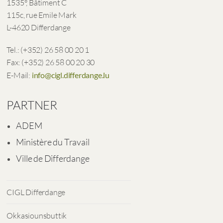
1535°, Bâtiment C
115c, rue Emile Mark
L-4620 Differdange
Tel.: (+352) 26 58 00 20 1
Fax: (+352) 26 58 00 20 30
E-Mail:
info@cigl.differdange.lu
PARTNER
ADEM
Ministère du Travail
Ville de Differdange
CIGL Differdange
Okkasiounsbuttik