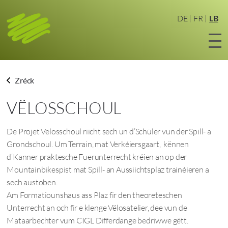
Zum
Haaptinhalt
DE
FR
LB
sprangen
Zréck
VËLOSSCHOUL
De Projet Vëlosschoul riicht sech un d’Schüler vun der Spill- a
Grondschoul. Um Terrain, mat Verkéiersgaart, kënnen
d‘Kanner praktesche Fuerunterrecht kréien an op der
Mountainbikespist mat Spill- an Aussiichtsplaz trainéieren a
sech austoben.
Am Formatiounshaus ass Plaz fir den theoreteschen
Unterrecht an och fir e klenge Vëlosatelier, dee vun de
Mataarbechter vum CIGL Differdange bedriwwe gëtt.