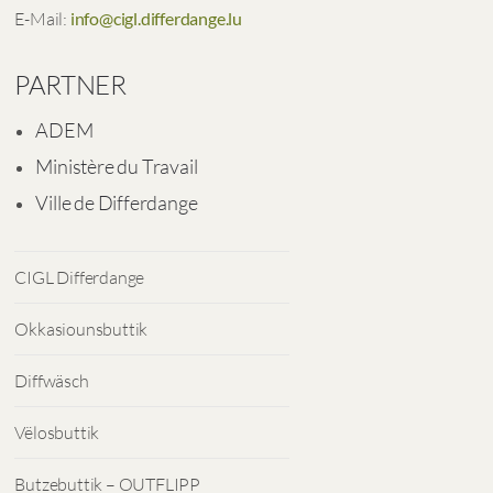
E-Mail:
info@cigl.differdange.lu
PARTNER
ADEM
Ministère du Travail
Ville de Differdange
CIGL Differdange
Okkasiounsbuttik
Diffwäsch
Vëlosbuttik
Butzebuttik – OUTFLIPP