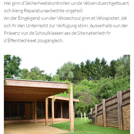
Hei ginn d’Sécherheetskontrollen un de Vëloen duerchgefouert,
och kleng Reparaturaarbechte virgeholl.
An der Ëmgéigend vun der Vëlosschoul ginn et Vëlospisten, déi
och fir den Unterrecht zur Verfügung stinn. Ausserhalb vun der
Präsenz vun de Schoulklassen ass de Site natierlech fir
d’Ëffentlechkeet zougänglech.