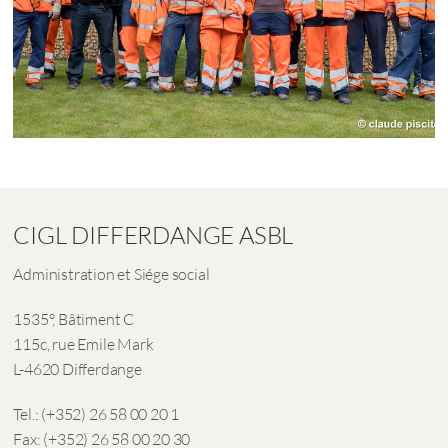
CIGL DIFFERDANGE ASBL
Administration et Siége social
1535°, Bâtiment C
115c, rue Emile Mark
L-4620 Differdange
Tel.: (+352) 26 58 00 20 1
Fax: (+352) 26 58 00 20 30