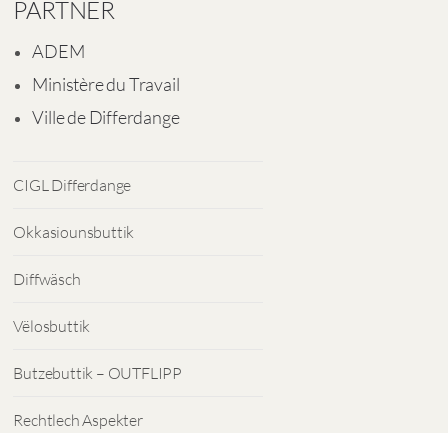
PARTNER
ADEM
Ministère du Travail
Ville de Differdange
CIGL Differdange
Okkasiounsbuttik
Diffwäsch
Vëlosbuttik
Butzebuttik – OUTFLIPP
Rechtlech Aspekter