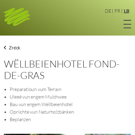
Zum
Haaptinhalt
DE
FR
LB
sprangen
Zréck
WËLLBEIENHOTEL FOND-
DE-GRAS
Preparatioun vum Terrain
Uleeë vun engem Mulchwee
Bau vun engem Wellbeienhotel
Opriichte vun Naturholzbänken
Beplanzen