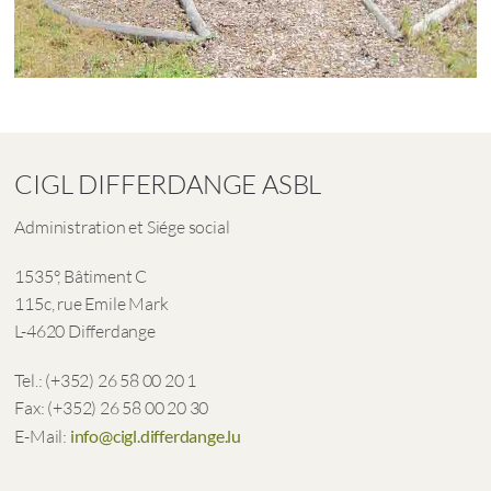
CIGL DIFFERDANGE ASBL
Administration et Siége social
1535°, Bâtiment C
115c, rue Emile Mark
L-4620 Differdange
Tel.: (+352) 26 58 00 20 1
Fax: (+352) 26 58 00 20 30
E-Mail:
info@cigl.differdange.lu