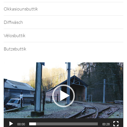
Okkasiounsbuttik
Diffwäsch
Vëlosbuttik
Butzebuttik
Video
Player
00:00
00:28