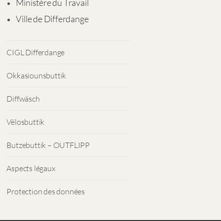
Ministère du Travail
Ville de Differdange
CIGL Differdange
Okkasiounsbuttik
Diffwäsch
Vëlosbuttik
Butzebuttik – OUTFLIPP
Aspects légaux
Protection des données