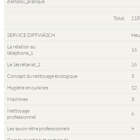
d’emploi_pratique
Total:
218
SERVICE DIFFWÄSCH
Heu
La relation au
16
téléphone_1
Le Sécrétariat_1
16
Concept du nettoyage écologique
3
Hygiène en cuisines
12
Machines
3
Nettoyage
6
professionnel
Les savoir-être professionnels
9