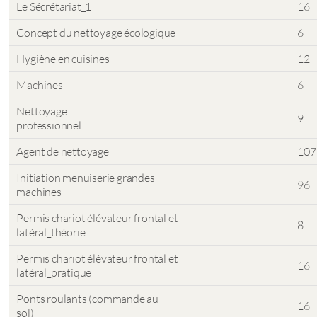
Le Sécrétariat_1
16
Concept du nettoyage écologique
6
Hygiène en cuisines
12
Machines
6
Nettoyage
9
professionnel
Agent de nettoyage
107
Initiation menuiserie grandes
96
machines
Permis chariot élévateur frontal et
8
latéral_théorie
Permis chariot élévateur frontal et
16
latéral_pratique
Ponts roulants (commande au
16
sol)