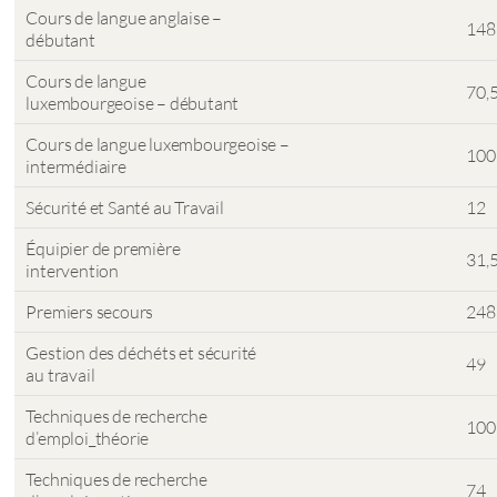
Cours de langue anglaise –
148
débutant
Cours de langue
70,
luxembourgeoise – débutant
Cours de langue luxembourgeoise –
100
intermédiaire
Sécurité et Santé au Travail
12
Équipier de première
31,
intervention
Premiers secours
248
Gestion des déchéts et sécurité
49
au travail
Techniques de recherche
100
d’emploi_théorie
Techniques de recherche
74