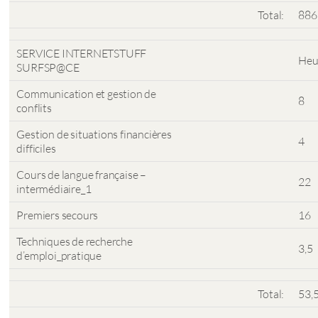
Total:
886
SERVICE INTERNETSTUFF
Heu
SURFSP@CE
Communication et gestion de
8
conflits
Gestion de situations financières
4
difficiles
Cours de langue française –
22
intermédiaire_1
Premiers secours
16
Techniques de recherche
3,5
d’emploi_pratique
Total:
53,