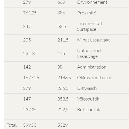
279
669
Environnement
761,25
886
Proximité
Internetstuff
34,5
53,5
Surfspace
205
211,5
Mines Lasauvage
Naturschoul
231,25
445
Lasauvage
142
38
Administration
1677,25
2183,5
Okkasiounsbuttik
279
266,5
Diffwäsch
147
353,5
Vëlosbuttik
237,25
222,5
Butzebuttik
Total:
3993,5
5329