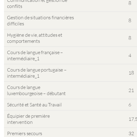
Communication et gestion de
8
conflits
Gestion de situations financières
8
difficiles
Hygiène de vie, attitudes et
8
comportements
Cours de langue française –
4
intermédiaire_1
Cours de langue portugaise –
18
intermédiaire_1
Cours de langue
21
luxembourgeoise – débutant
Sécurité et Santé au Travail
6
Équipier de première
17,
intervention
Premiers secours
32