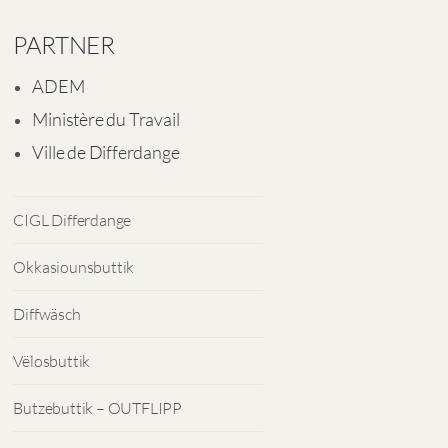
PARTNER
ADEM
Ministère du Travail
Ville de Differdange
CIGL Differdange
Okkasiounsbuttik
Diffwäsch
Vëlosbuttik
Butzebuttik – OUTFLIPP