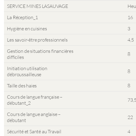
SERVICE MINES LASAUVAGE
Heu
La Réception_1
16
Hygiène en cuisines
3
Les savoir-être professionnels
4,5
Gestion de situations financières
8
difficiles
Initiation utilisation
8
débroussailleuse
Taille des haies
8
Cours de langue française –
73,
débutant_2
Cours de langue anglaise –
22
débutant
Sécurité et Santé au Travail
4