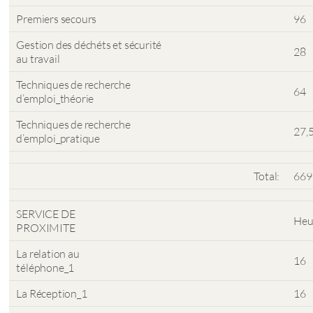
Premiers secours
96
Gestion des déchéts et sécurité
28
au travail
Techniques de recherche
64
d’emploi_théorie
Techniques de recherche
27,
d’emploi_pratique
Total:
669
SERVICE DE
Heu
PROXIMITE
La relation au
16
téléphone_1
La Réception_1
16