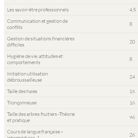
Les savoir-être professionnels
4,5
Communication et gestion de
8
conflits
Gestion de situations financières
20
difficiles
Hygiène de vie, attitudes et
8
comportements
Initiation utilisation
24
débroussailleuse
Taille des haies
16
Tronçonneuse
16
Taille des arbres fruitiers -Théorie
96
et pratique
Cours de langue française –
26
intermédiaire_1