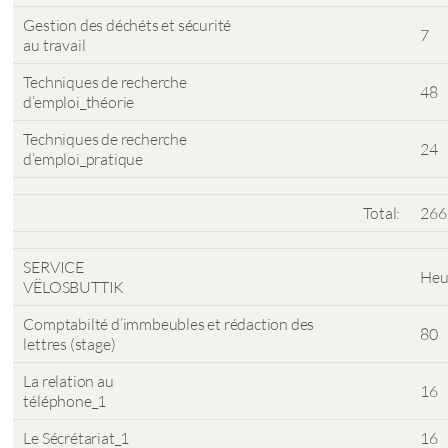
Gestion des déchéts et sécurité
7
au travail
Techniques de recherche
48
d’emploi_théorie
Techniques de recherche
24
d’emploi_pratique
Total:
266
SERVICE
Heu
VËLOSBUTTIK
Comptabilté d’immbeubles et rédaction des
80
lettres (stage)
La relation au
16
téléphone_1
Le Sécrétariat_1
16