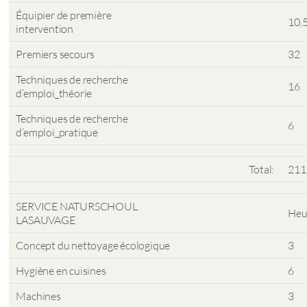
Équipier de première
10,
intervention
Premiers secours
32
Techniques de recherche
16
d’emploi_théorie
Techniques de recherche
6
d’emploi_pratique
Total:
211
SERVICE NATURSCHOUL
Heu
LASAUVAGE
Concept du nettoyage écologique
3
Hygiène en cuisines
6
Machines
3