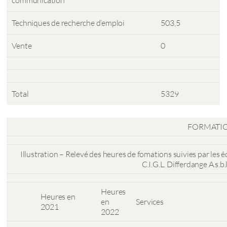
communication
Techniques de recherche d’emploi
503,5
Vente
0
Total
5329
FORMATIO
Illustration – Relevé des heures de fomations suivies par les 
C.I.G.L. Differdange A.s.b.
Heures
Heures en
en
Services
2021
2022