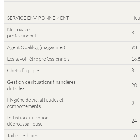
SERVICE ENVIRONNEMENT
Heu
Nettoyage
3
professionnel
Agent Qualilog (magasinier)
93
Les savoir-être professionnels
16,
Chefs d’équipes
8
Gestion de situations financières
20
difficiles
Hygiène de vie, attitudes et
8
comportements
Initiation utilisation
24
débroussailleuse
Taille des haies
16