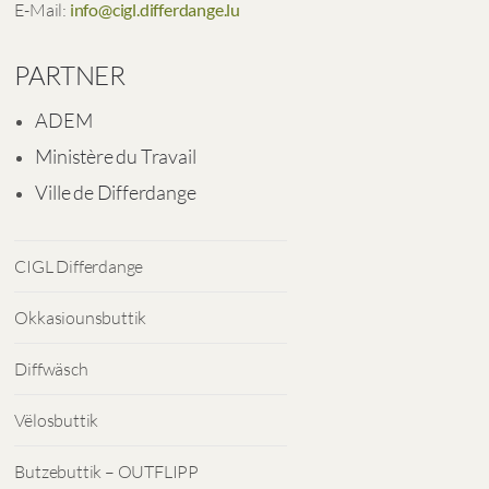
E-Mail:
info@cigl.differdange.lu
PARTNER
ADEM
Ministère du Travail
Ville de Differdange
CIGL Differdange
Okkasiounsbuttik
Diffwäsch
Vëlosbuttik
Butzebuttik – OUTFLIPP