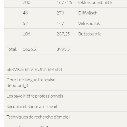
700
1677,25
Okkasiounsbuttik
48
279
Diffwäsch
57
147
Vëlosbuttik
106
237,25
Butzebuttik
Total:
1626,5
3993,5
SERVICE ENVIRONNEMENT
Cours de langue française –
débutant_1
Les savoir-être professionnels
Sécurité et Santé au Travail
Techniques de recherche d’emploi