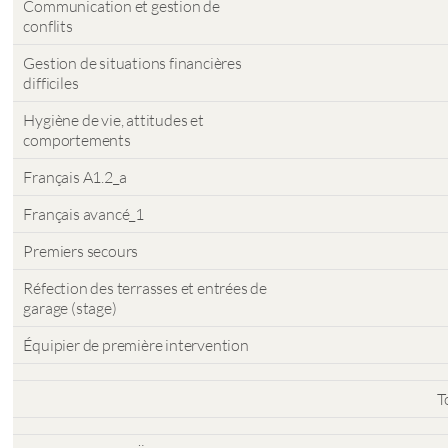
Communication et gestion de
conflits
Gestion de situations financières
difficiles
Hygiène de vie, attitudes et
comportements
Français A1.2_a
Français avancé_1
Premiers secours
Réfection des terrasses et entrées de
garage (stage)
Équipier de première intervention
T