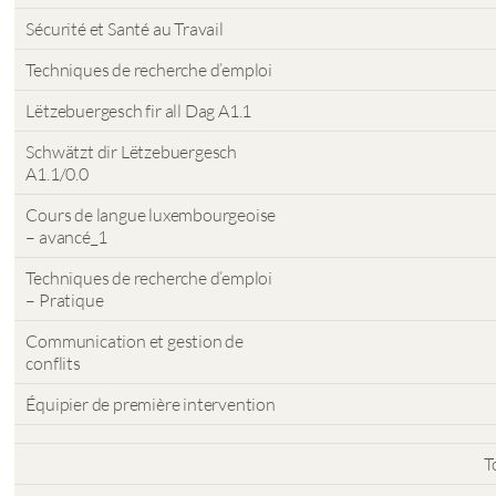
Sécurité et Santé au Travail
Techniques de recherche d’emploi
Lëtzebuergesch fir all Dag A1.1
Schwätzt dir Lëtzebuergesch
A1.1/0.0
Cours de langue luxembourgeoise
– avancé_1
Techniques de recherche d’emploi
– Pratique
Communication et gestion de
conflits
Équipier de première intervention
T