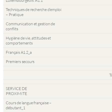
Luxembourgeois A1.1
Techniques de recherche d’emploi
– Pratique
Communication et gestion de
conflits
Hygiène de vie, attitudes et
comportements
Français A1.2_a
Premiers secours
T
SERVICE DE
PROXIMITE
Cours de langue française –
débutant_1