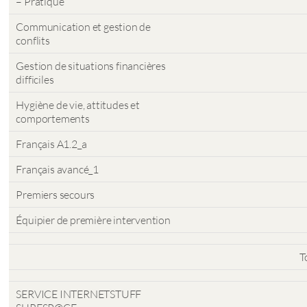
– Pratique
Communication et gestion de
conflits
Gestion de situations financières
difficiles
Hygiène de vie, attitudes et
comportements
Français A1.2_a
Français avancé_1
Premiers secours
Équipier de première intervention
T
SERVICE INTERNETSTUFF