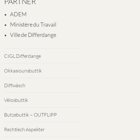
PARTNER
ADEM
Ministère du Travail
Ville de Differdange
CIGL Differdange
Okkasiounsbuttik
Diffwäsch
Vëlosbuttik
Butzebuttik – OUTFLIPP
Rechtlech Aspekter