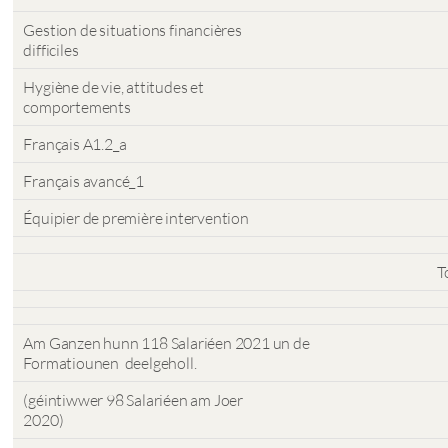
Gestion de situations financières
difficiles
Hygiène de vie, attitudes et
comportements
Français A1.2_a
Français avancé_1
Équipier de première intervention
T
Am Ganzen hunn 118 Salariéen 2021 un de
Formatiounen deelgeholl.
(géintiwwer 98 Salariéen am Joer
2020)