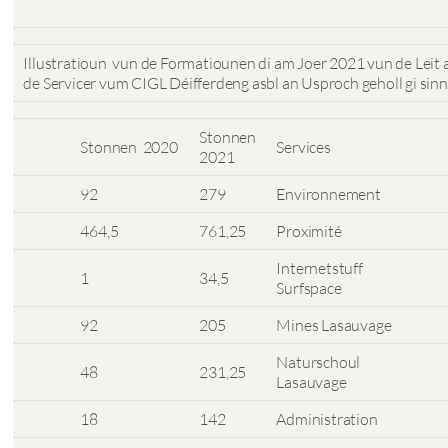
Illustratioun vun de Formatiounen di am Joer 2021 vun de Leit 
de Servicer vum CIGL Déifferdeng asbl an Usproch geholl gi sinn
Stonnen
Stonnen 2020
Services
2021
92
279
Environnement
464,5
761,25
Proximité
Internetstuff
1
34,5
Surfspace
92
205
Mines Lasauvage
Naturschoul
48
231,25
Lasauvage
18
142
Administration