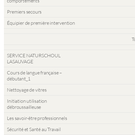
comportements
Premiers secours
Équipier de première intervention
T
SERVICE NATURSCHOUL
LASAUVAGE
Cours de langue française –
débutant_1
Nettoyage de vitres
Initiation utilisation
débroussailleuse
Les savoir-être professionnels
Sécurité et Santé au Travail