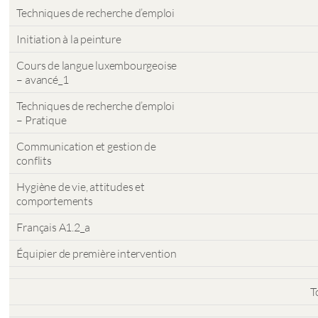
Techniques de recherche d’emploi
Initiation à la peinture
Cours de langue luxembourgeoise
– avancé_1
Techniques de recherche d’emploi
– Pratique
Communication et gestion de
conflits
Hygiène de vie, attitudes et
comportements
Français A1.2_a
Équipier de première intervention
T