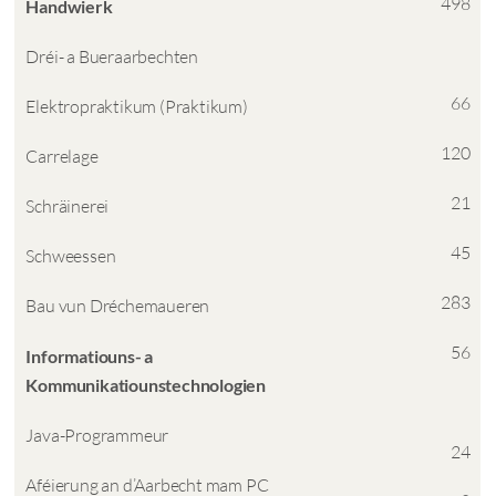
498
Handwierk
Dréi- a Bueraarbechten
66
Elektropraktikum (Praktikum)
120
Carrelage
21
Schräinerei
45
Schweessen
283
Bau vun Dréchemaueren
56
Informatiouns- a
Kommunikatiounstechnologien
Java-Programmeur
24
Aféierung an d’Aarbecht mam PC