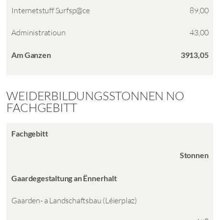
Internetstuff Surfsp@ce
89,00
Administratioun
43,00
Am Ganzen
3913,05
WEIDERBILDUNGSSTONNEN NO
FACHGEBITT
Fachgebitt
Stonnen
Gaardegestaltung an Ënnerhalt
Gaarden- a Landschaftsbau (Léierplaz)