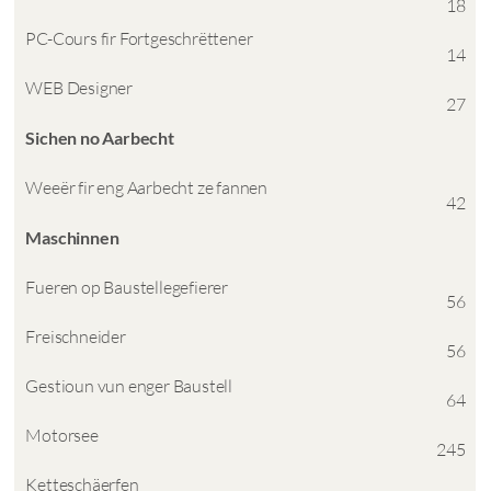
18
PC-Cours fir Fortgeschrëttener
14
WEB Designer
27
Sichen no Aarbecht
Weeër fir eng Aarbecht ze fannen
42
Maschinnen
Fueren op Baustellegefierer
56
Freischneider
56
Gestioun vun enger Baustell
64
Motorsee
245
Ketteschäerfen