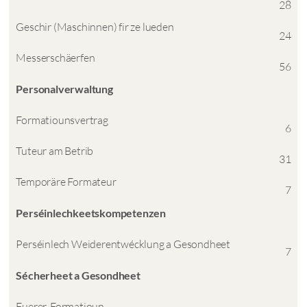
28
Geschir (Maschinnen) fir ze lueden
24
Messerschäerfen
56
Personalverwaltung
Formatiounsvertrag
6
Tuteur am Betrib
31
Temporäre Formateur
7
Perséinlechkeetskompetenzen
Perséinlech Weiderentwécklung a Gesondheet
7
Sécherheet a Gesondheet
Fuerer-Formatioun