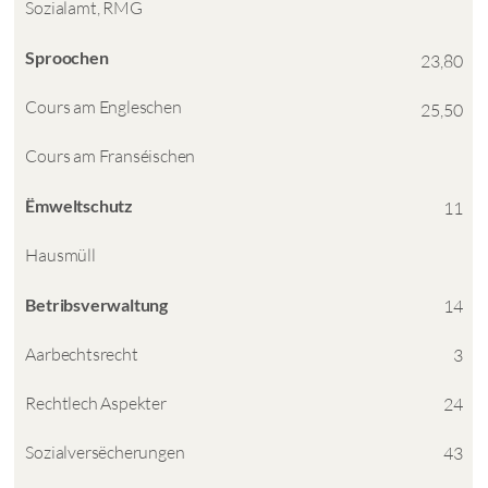
Sozialamt, RMG
Sproochen
23,80
Cours am Engleschen
25,50
Cours am Franséischen
Ëmweltschutz
11
Hausmüll
Betribsverwaltung
14
Aarbechtsrecht
3
Rechtlech Aspekter
24
Sozialversëcherungen
43