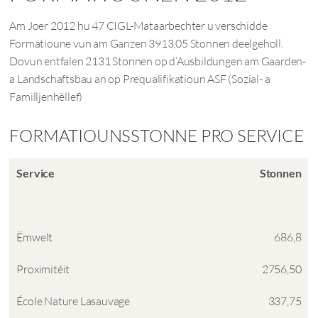
Am Joer 2012 hu 47 CIGL-Mataarbechter u verschidde
Formatioune vun am Ganzen 3913,05 Stonnen deelgeholl.
Dovun entfalen 2131 Stonnen op d‘Ausbildungen am Gaarden-
a Landschaftsbau an op Prequalifikatioun ASF (Sozial- a
Familljenhëllef)
FORMATIOUNSSTONNE PRO SERVICE
Service
Stonnen
Ëmwelt
686,8
Proximitéit
2756,50
École Nature Lasauvage
337,75