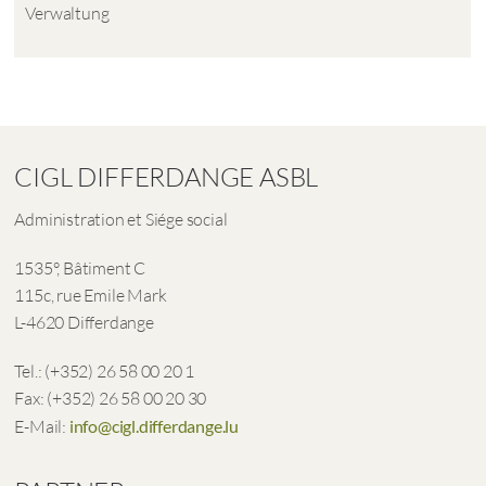
Verwaltung
CIGL DIFFERDANGE ASBL
Administration et Siége social
1535°, Bâtiment C
115c, rue Emile Mark
L-4620 Differdange
Tel.: (+352) 26 58 00 20 1
Fax: (+352) 26 58 00 20 30
E-Mail:
info@cigl.differdange.lu