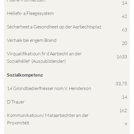
14
Hëllefs- a Fleegesystem
42
Sécherheet a Gesondheet op der Aarbechtsplaz
63
Verhale bei engem Brand
20
Virqualifikatioun fir d’Aarbecht an der
1633
Sozialhëllef (Auszubildender)
Sozialkompetenz
33,75
14 Grondbedierfnësser nom V. Henderson
14
D’Trauer
162
Kommunikatioun/ Mataarbechter an der
Proximitéit
9