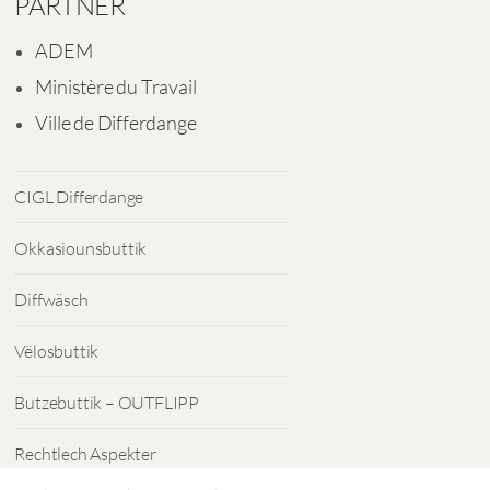
PARTNER
ADEM
Ministère du Travail
Ville de Differdange
CIGL Differdange
Okkasiounsbuttik
Diffwäsch
Vëlosbuttik
Butzebuttik – OUTFLIPP
Rechtlech Aspekter