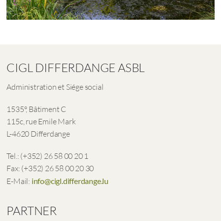
CIGL DIFFERDANGE ASBL
Administration et Siége social
1535°, Bâtiment C
115c, rue Emile Mark
L-4620 Differdange
Tel.: (+352) 26 58 00 20 1
Fax: (+352) 26 58 00 20 30
E-Mail:
info@cigl.differdange.lu
PARTNER