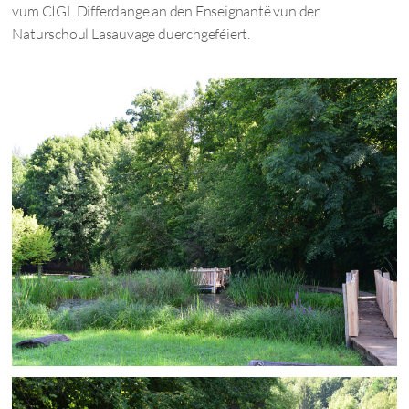
vum CIGL Differdange an den Enseignantë vun der
Naturschoul Lasauvage duerchgeféiert.