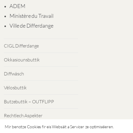
ADEM
Ministère du Travail
Ville de Differdange
CIGL Differdange
Okkasiounsbuttik
Diffwäsch
Vëlosbuttik
Butzebuttik – OUTFLIPP
Rechtlech Aspekter
Mir benotze Cookies fir eis Websäit a Servicer ze optimiséieren.
Dateschutz