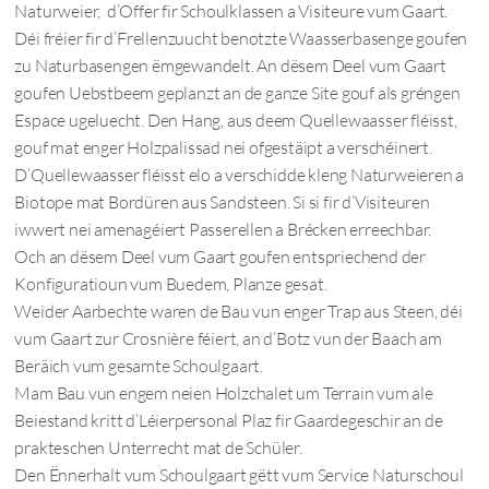
Naturweier, d’Offer fir Schoulklassen a Visiteure vum Gaart.
Déi fréier fir d’Frellenzuucht benotzte Waasserbasenge goufen
zu Naturbasengen ëmgewandelt. An dësem Deel vum Gaart
goufen Uebstbeem geplanzt an de ganze Site gouf als gréngen
Espace ugeluecht. Den Hang, aus deem Quellewaasser fléisst,
gouf mat enger Holzpalissad nei ofgestäipt a verschéinert.
D‘Quellewaasser fléisst elo a verschidde kleng Naturweieren a
Biotope mat Bordüren aus Sandsteen. Si si fir d’Visiteuren
iwwert nei amenagéiert Passerellen a Brécken erreechbar.
Och an dësem Deel vum Gaart goufen entspriechend der
Konfiguratioun vum Buedem, Planze gesat.
Weider Aarbechte waren de Bau vun enger Trap aus Steen, déi
vum Gaart zur Crosnière féiert, an d’Botz vun der Baach am
Beräich vum gesamte Schoulgaart.
Mam Bau vun engem neien Holzchalet um Terrain vum ale
Beiestand kritt d’Léierpersonal Plaz fir Gaardegeschir an de
prakteschen Unterrecht mat de Schüler.
Den Ënnerhalt vum Schoulgaart gëtt vum Service Naturschoul