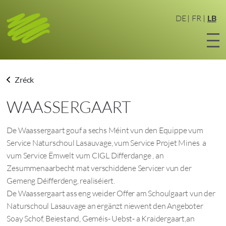
Zum
Haaptinhalt
DE
FR
LB
sprangen
Zréck
WAASSERGAART
De Waassergaart gouf a sechs Méint vun den Equippe vum
Service Naturschoul Lasauvage, vum Service Projet Mines a
vum Service Ëmwelt vum CIGL Differdange , an
Zesummenaarbecht mat verschiddene Servicer vun der
Gemeng Déifferdeng, realiséiert.
De Waassergaart ass eng weider Offer am Schoulgaart vun der
Naturschoul Lasauvage an ergänzt niewent den Angeboter
Soay Schof, Beiestand, Geméis- Uebst- a Kraidergaart,an