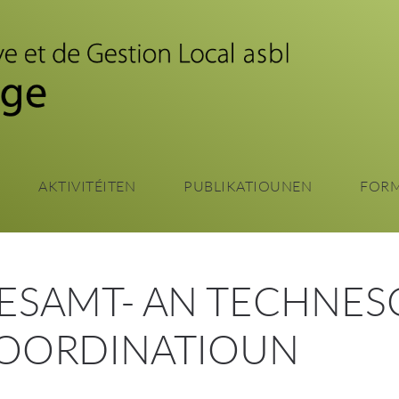
Zum
Haaptinhalt
sprangen
AKTIVITÉITEN
PUBLIKATIOUNEN
FOR
ESAMT- AN TECHNES
OORDINATIOUN