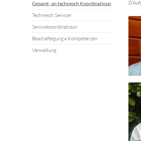
D’Auf
Gesamt- an technesch Koordinatioun
Technesch Servicer
Servicekoordinatioun
Beschäftegung a Kompetenzen
Verwaltung