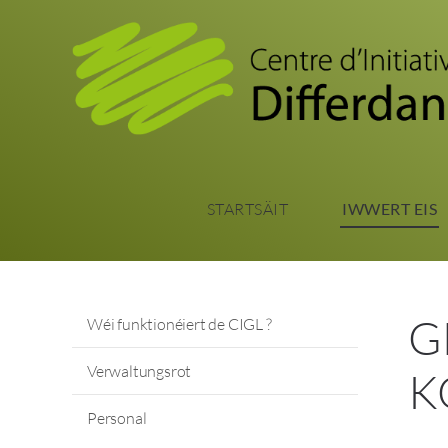
STARTSÄIT
IWWERT EIS
G
Wéi funktionéiert de CIGL ?
Verwaltungsrot
K
Personal