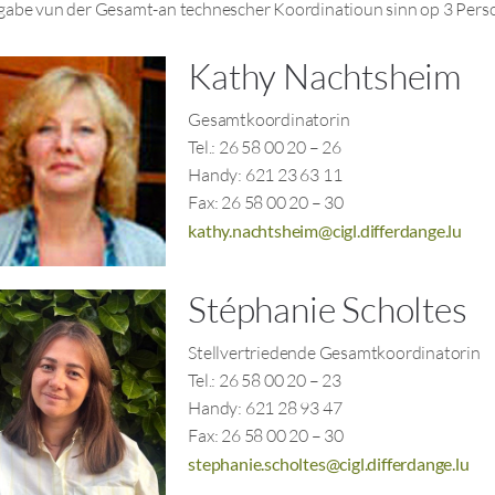
gabe vun der Gesamt-an technescher Koordinatioun sinn op 3 Perso
Kathy Nachtsheim
Gesamtkoordinatorin
Tel.: 26 58 00 20 – 26
Handy: 621 23 63 11
Fax: 26 58 00 20 – 30
kathy.nachtsheim@cigl.differdange.lu
Stéphanie Scholtes
Stellvertriedende Gesamtkoordinatorin
Tel.: 26 58 00 20 – 23
Handy: 621 28 93 47
Fax: 26 58 00 20 – 30
stephanie.scholtes@cigl.differdange.lu