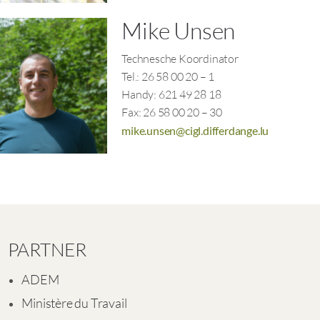
Mike Unsen
Technesche Koordinator
Tel.: 26 58 00 20 – 1
Handy: 621 49 28 18
Fax: 26 58 00 20 – 30
mike.unsen@cigl.differdange.lu
PARTNER
ADEM
Ministère du Travail