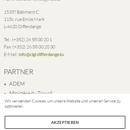
1535°, Bâtiment C
115c, rue Emile Mark
L-4620 Differdange
Tel.: (+352) 26 58 00 20 1
Fax: (+352) 26 58 00 20 30
E-Mail:
info@cigl.differdange.lu
PARTNER
ADEM
Ministère du Travail
Wir verwenden Cookies, um unsere Website und unseren Service zu
Ville de Differdange
optimieren.
AKZEPTIEREN