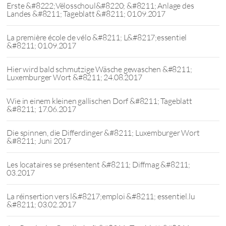
Erste &#8222;Vëlosschoul&#8220; &#8211; Anlage des
Landes &#8211; Tageblatt &#8211; 01.09.2017
La première école de vélo &#8211; L&#8217;essentiel
&#8211; 01.09.2017
Hier wird bald schmutzige Wäsche gewaschen &#8211;
Luxemburger Wort &#8211; 24.08.2017
Wie in einem kleinen gallischen Dorf &#8211; Tageblatt
&#8211; 17.06.2017
Die spinnen, die Differdinger &#8211; Luxemburger Wort
&#8211; Juni 2017
Les locataires se présentent &#8211; Diffmag &#8211;
03.2017
La réinsertion vers l&#8217;emploi &#8211; essentiel.lu
&#8211; 03.02.2017