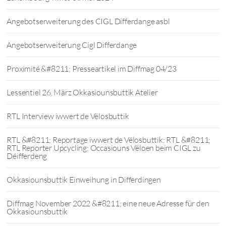
Angebotserweiterung des CIGL Differdange asbl
Angebotserweiterung Cigl Differdange
Proximité &#8211; Presseartikel im Diffmag 04/23
Lessentiel 26. März Okkasiounsbuttik Atelier
RTL Interview iwwert de Vëlosbuttik
RTL &#8211; Reportage iwwert de Vëlosbuttik: RTL &#8211;
RTL Reporter Upcycling: Occasiouns Vëloen beim CIGL zu
Déifferdeng
Okkasiounsbuttik Einweihung in Differdingen
Diffmag November 2022 &#8211; eine neue Adresse für den
Okkasiounsbuttik