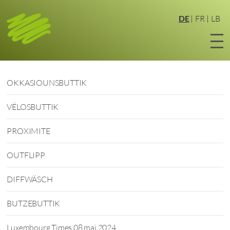
Zum
Hauptinhalt
DE
FR
LB
springen
OKKASIOUNSBUTTIK
VËLOSBUTTIK
PROXIMITE
OUTFLIPP
DIFFWÄSCH
BUTZEBUTTIK
Luxembourg Times 08 mai 2024