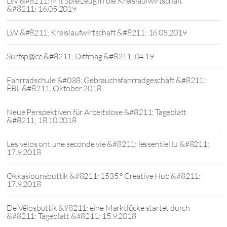
LW &#8211; Mit Spielzeug in die Kreislaufwirtschaft
&#8211; 16.05.2019
LW &#8211; Kreislaufwirtschaft &#8211; 16.05.2019
Surfsp@ce &#8211; Diffmag &#8211; 04.19
Fahrradschule &#038; Gebrauchsfahrradgeschäft &#8211;
ËBL &#8211; Oktober 2018
Neue Perspektiven für Arbeitslose &#8211; Tageblatt
&#8211; 18.10.2018
Les vélos ont une seconde vie &#8211; lessentiel.lu &#8211;
17.9.2018
Okkasiounsbuttik &#8211; 1535 ° Creative Hub &#8211;
17.9.2018
De Vëlosbuttik &#8211; eine Marktlücke startet durch
&#8211; Tageblatt &#8211; 15.9.2018