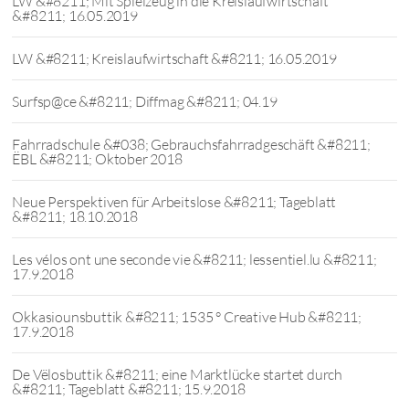
LW &#8211; Mit Spielzeug in die Kreislaufwirtschaft
&#8211; 16.05.2019
LW &#8211; Kreislaufwirtschaft &#8211; 16.05.2019
Surfsp@ce &#8211; Diffmag &#8211; 04.19
Fahrradschule &#038; Gebrauchsfahrradgeschäft &#8211;
ËBL &#8211; Oktober 2018
Neue Perspektiven für Arbeitslose &#8211; Tageblatt
&#8211; 18.10.2018
Les vélos ont une seconde vie &#8211; lessentiel.lu &#8211;
17.9.2018
Okkasiounsbuttik &#8211; 1535 ° Creative Hub &#8211;
17.9.2018
De Vëlosbuttik &#8211; eine Marktlücke startet durch
&#8211; Tageblatt &#8211; 15.9.2018