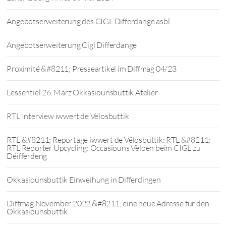
Angebotserweiterung des CIGL Differdange asbl
Angebotserweiterung Cigl Differdange
Proximité &#8211; Presseartikel im Diffmag 04/23
Lessentiel 26. März Okkasiounsbuttik Atelier
RTL Interview iwwert de Vëlosbuttik
RTL &#8211; Reportage iwwert de Vëlosbuttik: RTL &#8211;
RTL Reporter Upcycling: Occasiouns Vëloen beim CIGL zu
Déifferdeng
Okkasiounsbuttik Einweihung in Differdingen
Diffmag November 2022 &#8211; eine neue Adresse für den
Okkasiounsbuttik