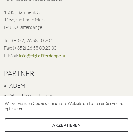
1535°, Bâtiment C
115c, rue Emile Mark
L-4620 Differdange
Tel.: (+352) 26 58 00 20 1
Fax: (+352) 26 58 00 20 30
E-Mail:
info@cigl.differdange.lu
PARTNER
ADEM
Ministère du Travail
Wir verwenden Cookies, um unsere Website und unseren Service zu
Ville de Differdange
optimieren.
AKZEPTIEREN