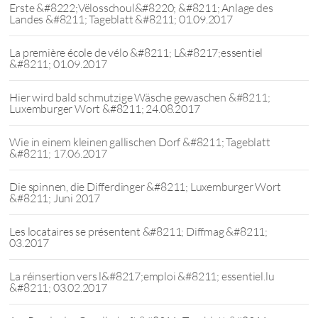
Erste &#8222;Vëlosschoul&#8220; &#8211; Anlage des
Landes &#8211; Tageblatt &#8211; 01.09.2017
La première école de vélo &#8211; L&#8217;essentiel
&#8211; 01.09.2017
Hier wird bald schmutzige Wäsche gewaschen &#8211;
Luxemburger Wort &#8211; 24.08.2017
Wie in einem kleinen gallischen Dorf &#8211; Tageblatt
&#8211; 17.06.2017
Die spinnen, die Differdinger &#8211; Luxemburger Wort
&#8211; Juni 2017
Les locataires se présentent &#8211; Diffmag &#8211;
03.2017
La réinsertion vers l&#8217;emploi &#8211; essentiel.lu
&#8211; 03.02.2017