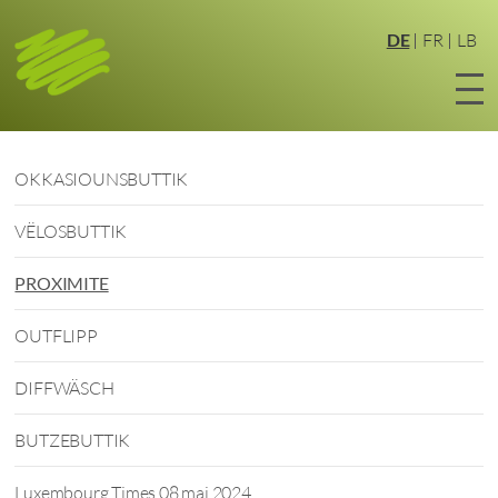
Zum
Hauptinhalt
DE
FR
LB
springen
OKKASIOUNSBUTTIK
VËLOSBUTTIK
PROXIMITE
OUTFLIPP
DIFFWÄSCH
BUTZEBUTTIK
Luxembourg Times 08 mai 2024