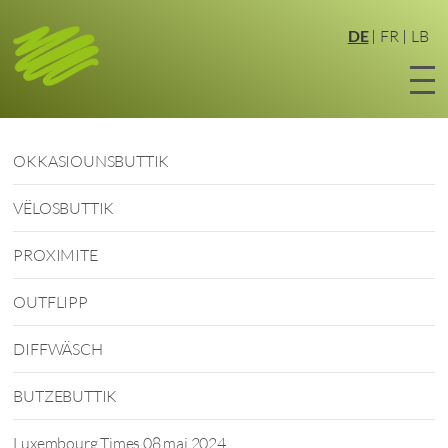
Zum
Hauptinhalt
DE
FR
LB
springen
OKKASIOUNSBUTTIK
VËLOSBUTTIK
PROXIMITE
OUTFLIPP
DIFFWÄSCH
BUTZEBUTTIK
Luxembourg Times 08 mai 2024