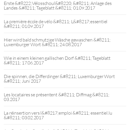
Erste &#8222;Vëlosschoul&#8220; &#8211; Anlage des
Landes &#8211; Tageblatt &#8211; 01.09.2017
La première école de vélo &#8211; L&#8217;essentiel
&#8211; 01.09.2017
Hier wird bald schmutzige Wäsche gewaschen &#8211;
Luxemburger Wort &#8211; 24.08.2017
Wie in einem kleinen gallischen Dorf &#8211; Tageblatt
&#8211; 17.06.2017
Die spinnen, die Differdinger &#8211; Luxemburger Wort
&#8211; Juni 2017
Les locataires se présentent &#8211; Diffmag &#8211;
03.2017
La réinsertion vers l&#8217;emploi &#8211; essentiel.lu
&#8211; 03.02.2017