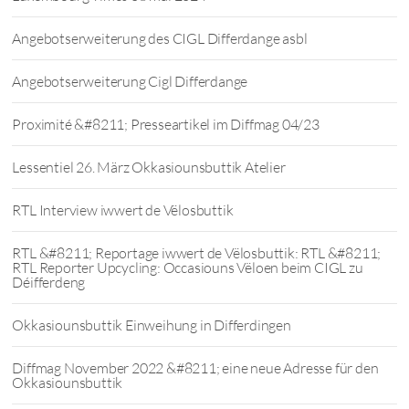
Angebotserweiterung des CIGL Differdange asbl
Angebotserweiterung Cigl Differdange
Proximité &#8211; Presseartikel im Diffmag 04/23
Lessentiel 26. März Okkasiounsbuttik Atelier
RTL Interview iwwert de Vëlosbuttik
RTL &#8211; Reportage iwwert de Vëlosbuttik: RTL &#8211;
RTL Reporter Upcycling: Occasiouns Vëloen beim CIGL zu
Déifferdeng
Okkasiounsbuttik Einweihung in Differdingen
Diffmag November 2022 &#8211; eine neue Adresse für den
Okkasiounsbuttik