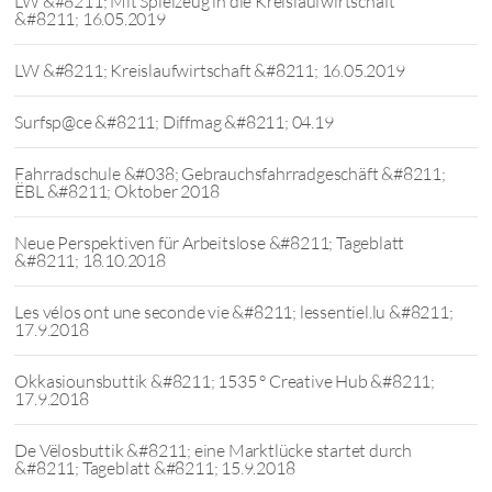
LW &#8211; Mit Spielzeug in die Kreislaufwirtschaft
&#8211; 16.05.2019
LW &#8211; Kreislaufwirtschaft &#8211; 16.05.2019
Surfsp@ce &#8211; Diffmag &#8211; 04.19
Fahrradschule &#038; Gebrauchsfahrradgeschäft &#8211;
ËBL &#8211; Oktober 2018
Neue Perspektiven für Arbeitslose &#8211; Tageblatt
&#8211; 18.10.2018
Les vélos ont une seconde vie &#8211; lessentiel.lu &#8211;
17.9.2018
Okkasiounsbuttik &#8211; 1535 ° Creative Hub &#8211;
17.9.2018
De Vëlosbuttik &#8211; eine Marktlücke startet durch
&#8211; Tageblatt &#8211; 15.9.2018