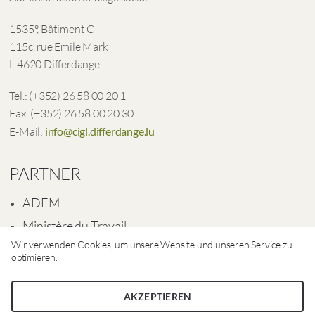
1535°, Bâtiment C
115c, rue Emile Mark
L-4620 Differdange
Tel.: (+352) 26 58 00 20 1
Fax: (+352) 26 58 00 20 30
E-Mail:
info@cigl.differdange.lu
PARTNER
ADEM
Ministère du Travail
Wir verwenden Cookies, um unsere Website und unseren Service zu
Ville de Differdange
optimieren.
AKZEPTIEREN