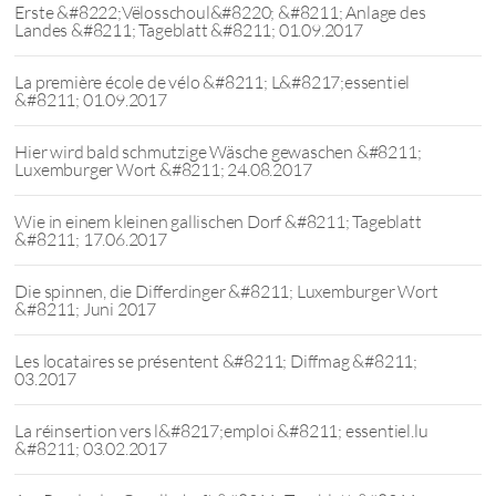
Erste &#8222;Vëlosschoul&#8220; &#8211; Anlage des
Landes &#8211; Tageblatt &#8211; 01.09.2017
La première école de vélo &#8211; L&#8217;essentiel
&#8211; 01.09.2017
Hier wird bald schmutzige Wäsche gewaschen &#8211;
Luxemburger Wort &#8211; 24.08.2017
Wie in einem kleinen gallischen Dorf &#8211; Tageblatt
&#8211; 17.06.2017
Die spinnen, die Differdinger &#8211; Luxemburger Wort
&#8211; Juni 2017
Les locataires se présentent &#8211; Diffmag &#8211;
03.2017
La réinsertion vers l&#8217;emploi &#8211; essentiel.lu
&#8211; 03.02.2017