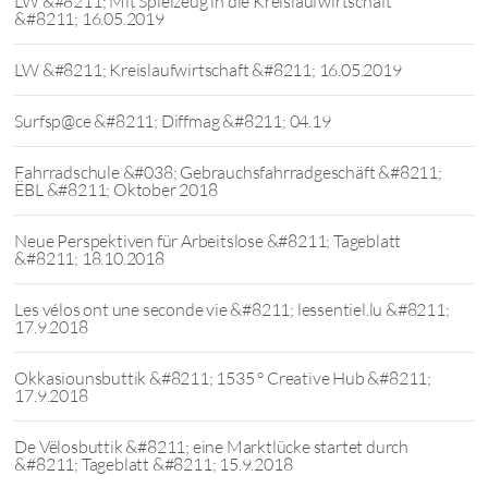
LW &#8211; Mit Spielzeug in die Kreislaufwirtschaft
&#8211; 16.05.2019
LW &#8211; Kreislaufwirtschaft &#8211; 16.05.2019
Surfsp@ce &#8211; Diffmag &#8211; 04.19
Fahrradschule &#038; Gebrauchsfahrradgeschäft &#8211;
ËBL &#8211; Oktober 2018
Neue Perspektiven für Arbeitslose &#8211; Tageblatt
&#8211; 18.10.2018
Les vélos ont une seconde vie &#8211; lessentiel.lu &#8211;
17.9.2018
Okkasiounsbuttik &#8211; 1535 ° Creative Hub &#8211;
17.9.2018
De Vëlosbuttik &#8211; eine Marktlücke startet durch
&#8211; Tageblatt &#8211; 15.9.2018