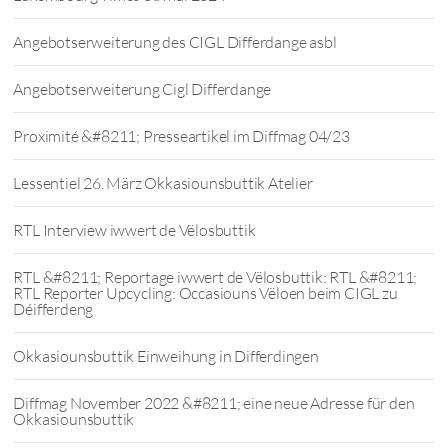
Angebotserweiterung des CIGL Differdange asbl
Angebotserweiterung Cigl Differdange
Proximité &#8211; Presseartikel im Diffmag 04/23
Lessentiel 26. März Okkasiounsbuttik Atelier
RTL Interview iwwert de Vëlosbuttik
RTL &#8211; Reportage iwwert de Vëlosbuttik: RTL &#8211;
RTL Reporter Upcycling: Occasiouns Vëloen beim CIGL zu
Déifferdeng
Okkasiounsbuttik Einweihung in Differdingen
Diffmag November 2022 &#8211; eine neue Adresse für den
Okkasiounsbuttik