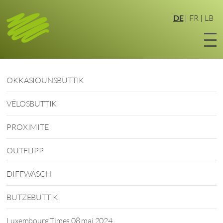
Zum
Hauptinhalt
DE
FR
LB
springen
OKKASIOUNSBUTTIK
VËLOSBUTTIK
PROXIMITE
OUTFLIPP
DIFFWÄSCH
BUTZEBUTTIK
Luxembourg Times 08 mai 2024