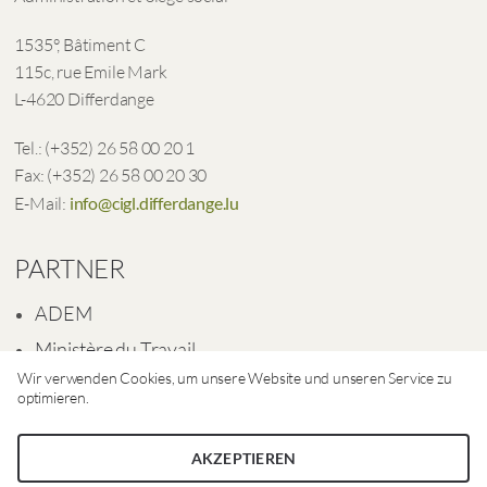
1535°, Bâtiment C
115c, rue Emile Mark
L-4620 Differdange
Tel.: (+352) 26 58 00 20 1
Fax: (+352) 26 58 00 20 30
E-Mail:
info@cigl.differdange.lu
PARTNER
ADEM
Ministère du Travail
Wir verwenden Cookies, um unsere Website und unseren Service zu
Ville de Differdange
optimieren.
AKZEPTIEREN