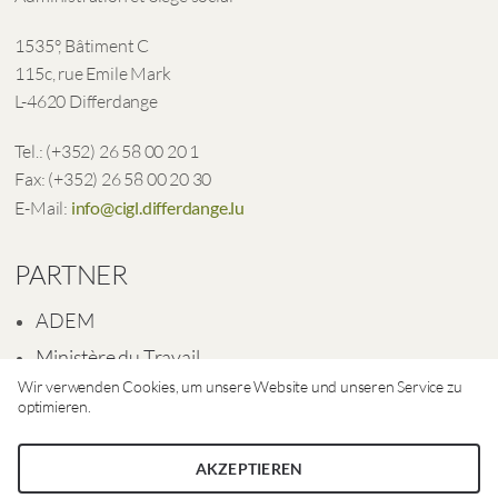
1535°, Bâtiment C
115c, rue Emile Mark
L-4620 Differdange
Tel.: (+352) 26 58 00 20 1
Fax: (+352) 26 58 00 20 30
E-Mail:
info@cigl.differdange.lu
PARTNER
ADEM
Ministère du Travail
Wir verwenden Cookies, um unsere Website und unseren Service zu
Ville de Differdange
optimieren.
AKZEPTIEREN