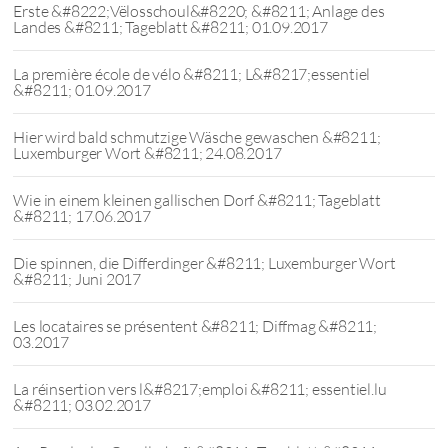
Erste &#8222;Vëlosschoul&#8220; &#8211; Anlage des
Landes &#8211; Tageblatt &#8211; 01.09.2017
La première école de vélo &#8211; L&#8217;essentiel
&#8211; 01.09.2017
Hier wird bald schmutzige Wäsche gewaschen &#8211;
Luxemburger Wort &#8211; 24.08.2017
Wie in einem kleinen gallischen Dorf &#8211; Tageblatt
&#8211; 17.06.2017
Die spinnen, die Differdinger &#8211; Luxemburger Wort
&#8211; Juni 2017
Les locataires se présentent &#8211; Diffmag &#8211;
03.2017
La réinsertion vers l&#8217;emploi &#8211; essentiel.lu
&#8211; 03.02.2017