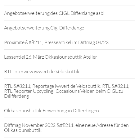
Angebotserweiterung des CIGL Differdange asbl
Angebotserweiterung Cigl Differdange
Proximité &#8211; Presseartikel im Diffmag 04/23
Lessentiel 26. März Okkasiounsbuttik Atelier
RTL Interview iwwert de Vëlosbuttik
RTL &#8211; Reportage iwwert de Vëlosbuttik: RTL &#8211;
RTL Reporter Upcycling: Occasiouns Vëloen beim CIGL zu
Déifferdeng
Okkasiounsbuttik Einweihung in Differdingen
Diffmag November 2022 &#8211; eine neue Adresse für den
Okkasiounsbuttik