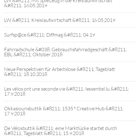
LW &#8211; Mit Spielzeug in die Kreislaufwirtschaft
&#8211; 16.05.2019
LW &#8211; Kreislaufwirtschaft &#8211; 16.05.2019
Surfsp@ce &#8211; Diffmag &#8211; 04.19
Fahrradschule &#038; Gebrauchsfahrradgeschäft &#8211;
ËBL &#8211; Oktober 2018
Neue Perspektiven für Arbeitslose &#8211; Tageblatt
&#8211; 18.10.2018
Les vélos ont une seconde vie &#8211; lessentiel.lu &#8211;
17.9.2018
Okkasiounsbuttik &#8211; 1535 ° Creative Hub &#8211;
17.9.2018
De Vëlosbuttik &#8211; eine Marktlücke startet durch
&#8211; Tageblatt &#8211; 15.9.2018