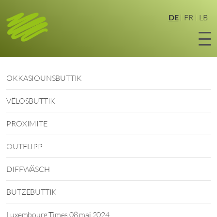
Zum
Hauptinhalt
DE
FR
LB
springen
OKKASIOUNSBUTTIK
VËLOSBUTTIK
PROXIMITE
OUTFLIPP
DIFFWÄSCH
BUTZEBUTTIK
Luxembourg Times 08 mai 2024