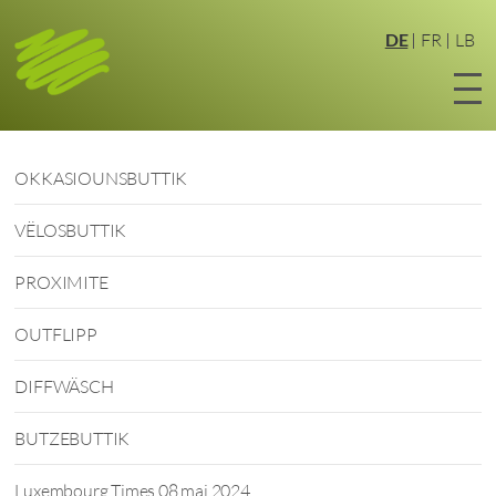
Zum
Hauptinhalt
DE
FR
LB
springen
OKKASIOUNSBUTTIK
VËLOSBUTTIK
PROXIMITE
OUTFLIPP
DIFFWÄSCH
BUTZEBUTTIK
Luxembourg Times 08 mai 2024