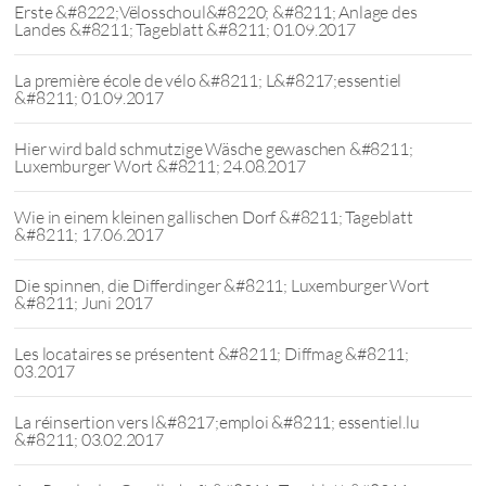
Erste &#8222;Vëlosschoul&#8220; &#8211; Anlage des
Landes &#8211; Tageblatt &#8211; 01.09.2017
La première école de vélo &#8211; L&#8217;essentiel
&#8211; 01.09.2017
Hier wird bald schmutzige Wäsche gewaschen &#8211;
Luxemburger Wort &#8211; 24.08.2017
Wie in einem kleinen gallischen Dorf &#8211; Tageblatt
&#8211; 17.06.2017
Die spinnen, die Differdinger &#8211; Luxemburger Wort
&#8211; Juni 2017
Les locataires se présentent &#8211; Diffmag &#8211;
03.2017
La réinsertion vers l&#8217;emploi &#8211; essentiel.lu
&#8211; 03.02.2017