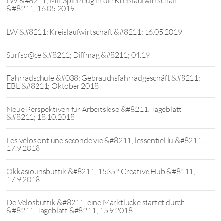
LW &#8211; Mit Spielzeug in die Kreislaufwirtschaft
&#8211; 16.05.2019
LW &#8211; Kreislaufwirtschaft &#8211; 16.05.2019
Surfsp@ce &#8211; Diffmag &#8211; 04.19
Fahrradschule &#038; Gebrauchsfahrradgeschäft &#8211;
ËBL &#8211; Oktober 2018
Neue Perspektiven für Arbeitslose &#8211; Tageblatt
&#8211; 18.10.2018
Les vélos ont une seconde vie &#8211; lessentiel.lu &#8211;
17.9.2018
Okkasiounsbuttik &#8211; 1535 ° Creative Hub &#8211;
17.9.2018
De Vëlosbuttik &#8211; eine Marktlücke startet durch
&#8211; Tageblatt &#8211; 15.9.2018