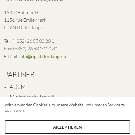
1535°, Bâtiment C
115c, rue Emile Mark
L-4620 Differdange
Tel.: (+352) 26 58 00 20 1
Fax: (+352) 26 58 00 20 30
E-Mail:
info@cigl.differdange.lu
PARTNER
ADEM
Ministère du Travail
Wir verwenden Cookies, um unsere Website und unseren Service zu
Ville de Differdange
optimieren.
AKZEPTIEREN