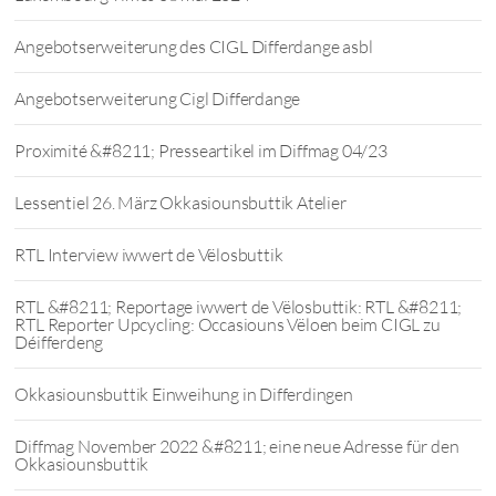
Angebotserweiterung des CIGL Differdange asbl
Angebotserweiterung Cigl Differdange
Proximité &#8211; Presseartikel im Diffmag 04/23
Lessentiel 26. März Okkasiounsbuttik Atelier
RTL Interview iwwert de Vëlosbuttik
RTL &#8211; Reportage iwwert de Vëlosbuttik: RTL &#8211;
RTL Reporter Upcycling: Occasiouns Vëloen beim CIGL zu
Déifferdeng
Okkasiounsbuttik Einweihung in Differdingen
Diffmag November 2022 &#8211; eine neue Adresse für den
Okkasiounsbuttik